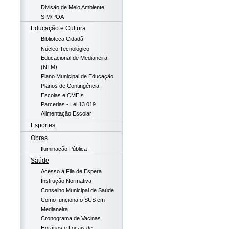
Divisão de Meio Ambiente
SIM/POA
Educação e Cultura
Biblioteca Cidadã
Núcleo Tecnológico
Educacional de Medianeira
(NTM)
Plano Municipal de Educação
Planos de Contingência -
Escolas e CMEIs
Parcerias - Lei 13.019
Alimentação Escolar
Esportes
Obras
Iluminação Pública
Saúde
Acesso à Fila de Espera
Instrução Normativa
Conselho Municipal de Saúde
Como funciona o SUS em
Medianeira
Cronograma de Vacinas
Horários e Locais de