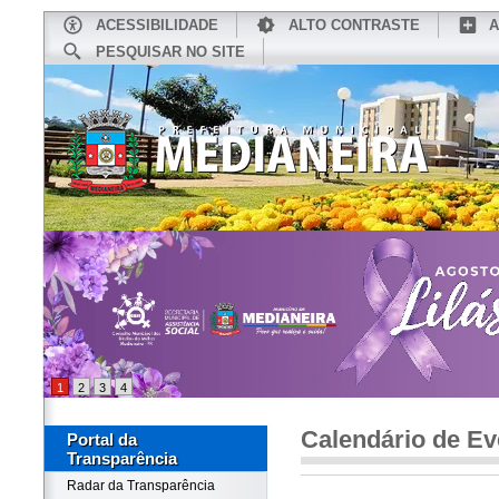
ACESSIBILIDADE
ALTO CONTRASTE
A
PESQUISAR NO SITE
INÍCIO
CONHEÇA MEDIANEIRA
TU
1
2
3
4
Calendário de Ev
Portal da
Transparência
Radar da Transparência