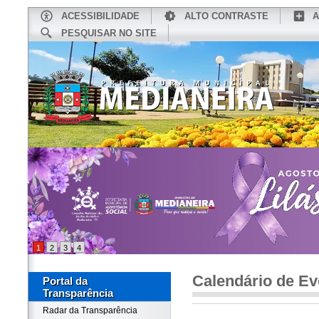
ACESSIBILIDADE
ALTO CONTRASTE
A
PESQUISAR NO SITE
INÍCIO
CONHEÇA MEDIANEIRA
TU
1
2
3
4
Calendário de Ev
Portal da
Transparência
Radar da Transparência