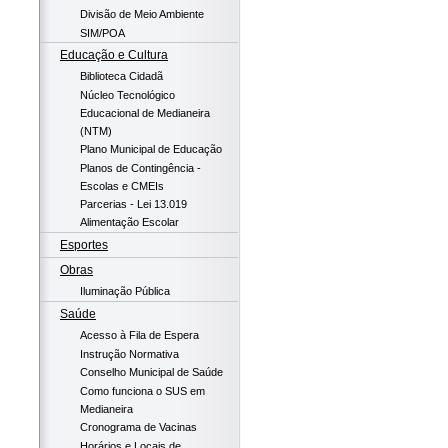
Divisão de Meio Ambiente
SIM/POA
Educação e Cultura
Biblioteca Cidadã
Núcleo Tecnológico
Educacional de Medianeira
(NTM)
Plano Municipal de Educação
Planos de Contingência -
Escolas e CMEIs
Parcerias - Lei 13.019
Alimentação Escolar
Esportes
Obras
Iluminação Pública
Saúde
Acesso à Fila de Espera
Instrução Normativa
Conselho Municipal de Saúde
Como funciona o SUS em
Medianeira
Cronograma de Vacinas
Horários e Locais de