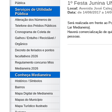
1º Festa Junina U
Pública
Local:
Avenida José Caleg
Serviços de Utilidade
Data:
de 14/06/2017 a 14/
Pública
Alteração dos Números de
Será realizada em frente ao 
Telefone dos Prédios Públicos
Lar Medianeira).
Haverá comercialização de qui
Cronograma de Coleta de
pessoas.
Galhos / Entulho / Reciclável /
Orgânico
Decreto de feriados e pontos
facultativos 2026
Regulamento concurso Miss
Medianeira 2026
Conheça Medianeira
Histórico / Símbolos
Bairros
Mapa Digital de Medianeira
Mapas do Município
Mapa Turístico Ilustrado