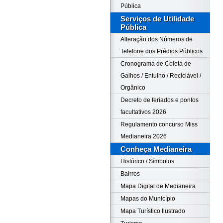
Pública
Serviços de Utilidade
Pública
Alteração dos Números de
Telefone dos Prédios Públicos
Cronograma de Coleta de
Galhos / Entulho / Reciclável /
Orgânico
Decreto de feriados e pontos
facultativos 2026
Regulamento concurso Miss
Medianeira 2026
Conheça Medianeira
Histórico / Símbolos
Bairros
Mapa Digital de Medianeira
Mapas do Município
Mapa Turístico Ilustrado