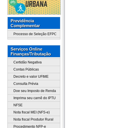
Previdência
Complementar
Processo de Seleção EFPC
Serviços Online
Finanças/Tributação
Certidão Negativa
Contas Públicas
Decreto e valor UFIME
Consulta Prévia
Doe seu Imposto de Renda
Imprima seu carnê do IPTU
NFSE
Nota fiscal MEI (NFS-e)
Nota fiscal Produtor Rural
Procedimento NFP-e