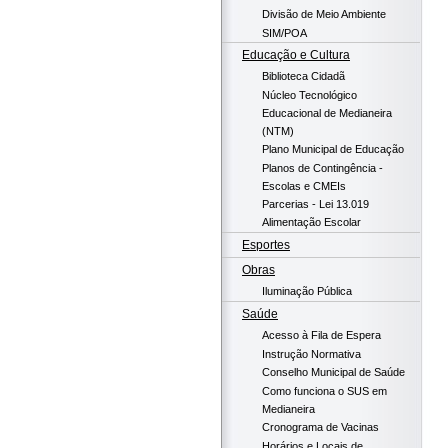
Divisão de Meio Ambiente
SIM/POA
Educação e Cultura
Biblioteca Cidadã
Núcleo Tecnológico
Educacional de Medianeira
(NTM)
Plano Municipal de Educação
Planos de Contingência -
Escolas e CMEIs
Parcerias - Lei 13.019
Alimentação Escolar
Esportes
Obras
Iluminação Pública
Saúde
Acesso à Fila de Espera
Instrução Normativa
Conselho Municipal de Saúde
Como funciona o SUS em
Medianeira
Cronograma de Vacinas
Horários e Locais de