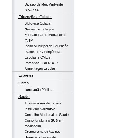
Divisão de Meio Ambiente
SIM/POA
Educação e Cultura
Biblioteca Cidadã
Núcleo Tecnológico
Educacional de Medianeira
(NTM)
Plano Municipal de Educação
Planos de Contingência -
Escolas e CMEIs
Parcerias - Lei 13.019
Alimentação Escolar
Esportes
Obras
Iluminação Pública
Saúde
Acesso à Fila de Espera
Instrução Normativa
Conselho Municipal de Saúde
Como funciona o SUS em
Medianeira
Cronograma de Vacinas
Horários e Locais de