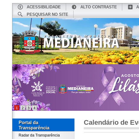
ACESSIBILIDADE
ALTO CONTRASTE
A
PESQUISAR NO SITE
INÍCIO
CONHEÇA MEDIANEIRA
TU
1
2
3
4
Calendário de Ev
Portal da
Transparência
Radar da Transparência