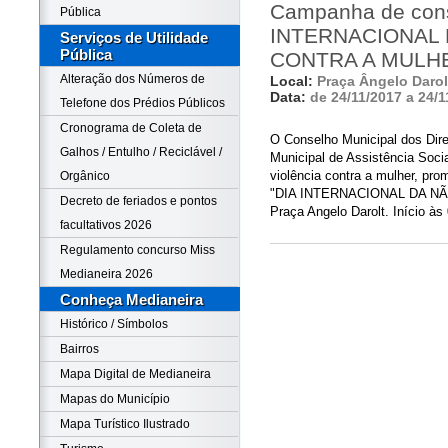
Campanha de cons
Pública
INTERNACIONAL 
Serviços de Utilidade
Pública
CONTRA A MULH
Alteração dos Números de
Local:
Praça Ângelo Darol
Data:
de 24/11/2017 a 24/1
Telefone dos Prédios Públicos
Cronograma de Coleta de
O Conselho Municipal dos Dire
Galhos / Entulho / Reciclável /
Municipal de Assistência Soci
violência contra a mulher, p
Orgânico
"DIA INTERNACIONAL DA NÃ
Decreto de feriados e pontos
Praça Angelo Darolt. Início às
facultativos 2026
Regulamento concurso Miss
Medianeira 2026
Conheça Medianeira
Histórico / Símbolos
Bairros
Mapa Digital de Medianeira
Mapas do Município
Mapa Turístico Ilustrado