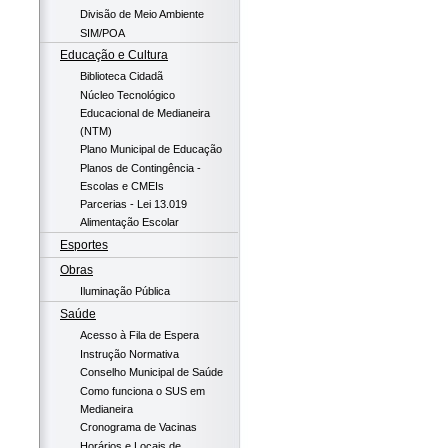
Divisão de Meio Ambiente
SIM/POA
Educação e Cultura
Biblioteca Cidadã
Núcleo Tecnológico
Educacional de Medianeira
(NTM)
Plano Municipal de Educação
Planos de Contingência -
Escolas e CMEIs
Parcerias - Lei 13.019
Alimentação Escolar
Esportes
Obras
Iluminação Pública
Saúde
Acesso à Fila de Espera
Instrução Normativa
Conselho Municipal de Saúde
Como funciona o SUS em
Medianeira
Cronograma de Vacinas
Horários e Locais de