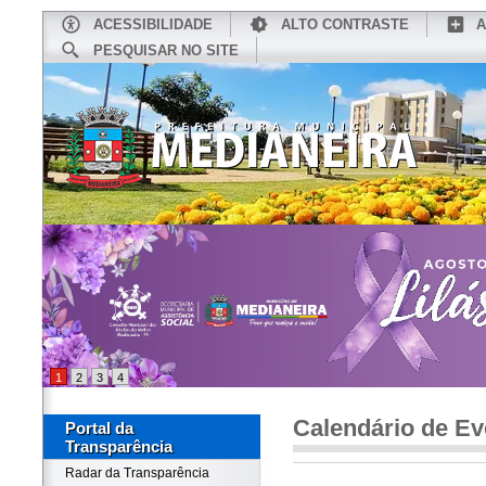
ACESSIBILIDADE
ALTO CONTRASTE
A
PESQUISAR NO SITE
INÍCIO
CONHEÇA MEDIANEIRA
TU
1
2
3
4
Calendário de Ev
Portal da
Transparência
Radar da Transparência