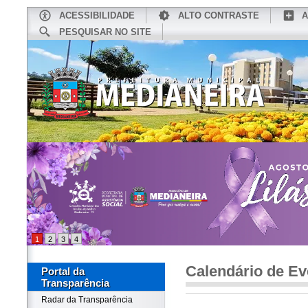
ACESSIBILIDADE
ALTO CONTRASTE
A
PESQUISAR NO SITE
INÍCIO
CONHEÇA MEDIANEIRA
TU
1
2
3
4
Calendário de Ev
Portal da
Transparência
Radar da Transparência