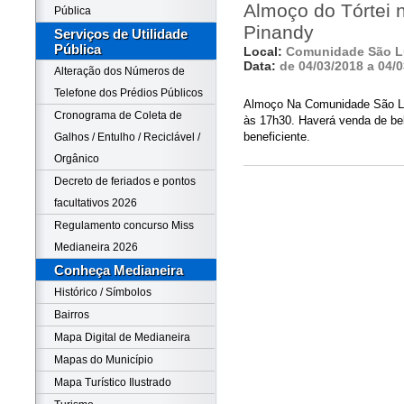
Almoço do Tórtei
Pública
Pinandy
Serviços de Utilidade
Pública
Local:
Comunidade São L
Data:
de 04/03/2018 a 04/
Alteração dos Números de
Telefone dos Prédios Públicos
Almoço Na Comunidade São Lu
Cronograma de Coleta de
às 17h30. Haverá venda de beb
beneficiente.
Galhos / Entulho / Reciclável /
Orgânico
Decreto de feriados e pontos
facultativos 2026
Regulamento concurso Miss
Medianeira 2026
Conheça Medianeira
Histórico / Símbolos
Bairros
Mapa Digital de Medianeira
Mapas do Município
Mapa Turístico Ilustrado