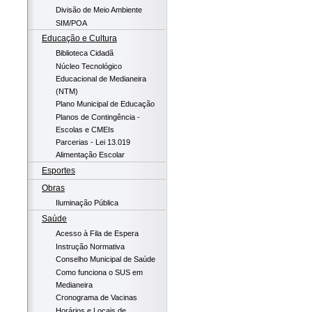
Divisão de Meio Ambiente
SIM/POA
Educação e Cultura
Biblioteca Cidadã
Núcleo Tecnológico
Educacional de Medianeira
(NTM)
Plano Municipal de Educação
Planos de Contingência -
Escolas e CMEIs
Parcerias - Lei 13.019
Alimentação Escolar
Esportes
Obras
Iluminação Pública
Saúde
Acesso à Fila de Espera
Instrução Normativa
Conselho Municipal de Saúde
Como funciona o SUS em
Medianeira
Cronograma de Vacinas
Horários e Locais de