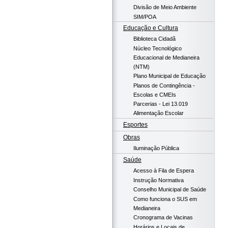
Divisão de Meio Ambiente
SIM/POA
Educação e Cultura
Biblioteca Cidadã
Núcleo Tecnológico
Educacional de Medianeira
(NTM)
Plano Municipal de Educação
Planos de Contingência -
Escolas e CMEIs
Parcerias - Lei 13.019
Alimentação Escolar
Esportes
Obras
Iluminação Pública
Saúde
Acesso à Fila de Espera
Instrução Normativa
Conselho Municipal de Saúde
Como funciona o SUS em
Medianeira
Cronograma de Vacinas
Horários e Locais de