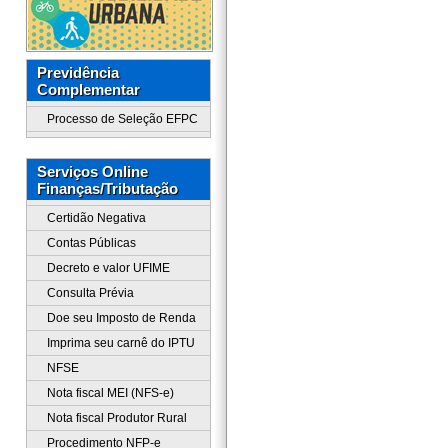
Previdência
Complementar
Processo de Seleção EFPC
Serviços Online
Finanças/Tributação
Certidão Negativa
Contas Públicas
Decreto e valor UFIME
Consulta Prévia
Doe seu Imposto de Renda
Imprima seu carnê do IPTU
NFSE
Nota fiscal MEI (NFS-e)
Nota fiscal Produtor Rural
Procedimento NFP-e