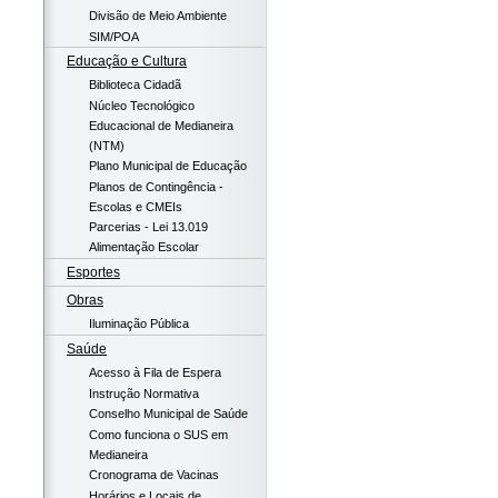
Divisão de Meio Ambiente
SIM/POA
Educação e Cultura
Biblioteca Cidadã
Núcleo Tecnológico
Educacional de Medianeira
(NTM)
Plano Municipal de Educação
Planos de Contingência -
Escolas e CMEIs
Parcerias - Lei 13.019
Alimentação Escolar
Esportes
Obras
Iluminação Pública
Saúde
Acesso à Fila de Espera
Instrução Normativa
Conselho Municipal de Saúde
Como funciona o SUS em
Medianeira
Cronograma de Vacinas
Horários e Locais de