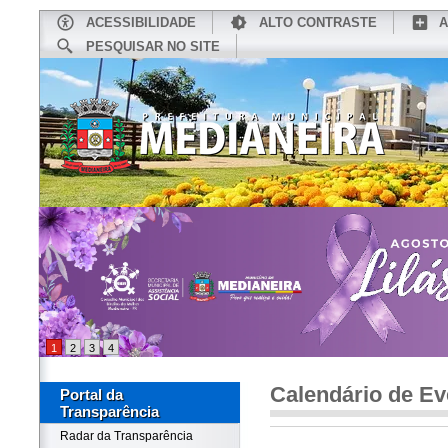
ACESSIBILIDADE
ALTO CONTRASTE
A
PESQUISAR NO SITE
INÍCIO
CONHEÇA MEDIANEIRA
TU
1
2
3
4
Calendário de Ev
Portal da
Transparência
Radar da Transparência