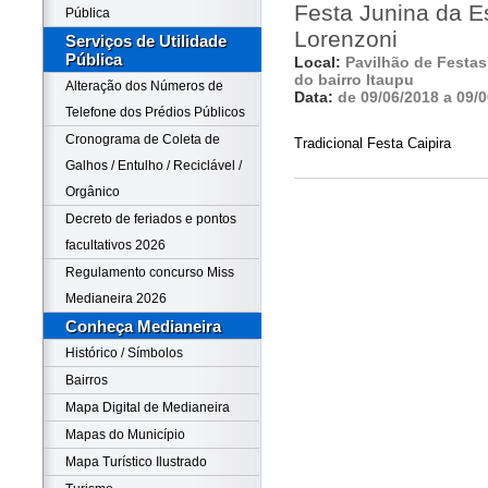
Festa Junina da E
Pública
Lorenzoni
Serviços de Utilidade
Pública
Local:
Pavilhão de Festas
do bairro Itaupu
Alteração dos Números de
Data:
de 09/06/2018 a 09/
Telefone dos Prédios Públicos
Cronograma de Coleta de
Tradicional Festa Caipira
Galhos / Entulho / Reciclável /
Orgânico
Decreto de feriados e pontos
facultativos 2026
Regulamento concurso Miss
Medianeira 2026
Conheça Medianeira
Histórico / Símbolos
Bairros
Mapa Digital de Medianeira
Mapas do Município
Mapa Turístico Ilustrado