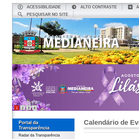
ACESSIBILIDADE
ALTO CONTRASTE
A
PESQUISAR NO SITE
INÍCIO
CONHEÇA MEDIANEIRA
TU
1
2
3
4
Calendário de Ev
Portal da
Transparência
Radar da Transparência