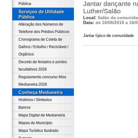
Jantar dançante n
Pública
Luther/Salão
Serviços de Utilidade
Pública
Local:
Salão da comunid
Data:
de 16/06/2018 a 16/
Alteração dos Números de
Telefone dos Prédios Públicos
Jantar típico de comunidade
Cronograma de Coleta de
Galhos / Entulho / Reciclável /
Orgânico
Decreto de feriados e pontos
facultativos 2026
Regulamento concurso Miss
Medianeira 2026
Conheça Medianeira
Histórico / Símbolos
Bairros
Mapa Digital de Medianeira
Mapas do Município
Mapa Turístico Ilustrado