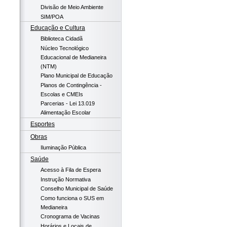
Divisão de Meio Ambiente
SIM/POA
Educação e Cultura
Biblioteca Cidadã
Núcleo Tecnológico
Educacional de Medianeira
(NTM)
Plano Municipal de Educação
Planos de Contingência -
Escolas e CMEIs
Parcerias - Lei 13.019
Alimentação Escolar
Esportes
Obras
Iluminação Pública
Saúde
Acesso à Fila de Espera
Instrução Normativa
Conselho Municipal de Saúde
Como funciona o SUS em
Medianeira
Cronograma de Vacinas
Horários e Locais de