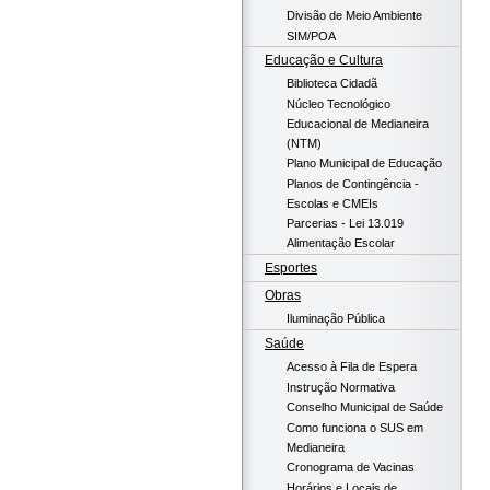
Divisão de Meio Ambiente
SIM/POA
Educação e Cultura
Biblioteca Cidadã
Núcleo Tecnológico
Educacional de Medianeira
(NTM)
Plano Municipal de Educação
Planos de Contingência -
Escolas e CMEIs
Parcerias - Lei 13.019
Alimentação Escolar
Esportes
Obras
Iluminação Pública
Saúde
Acesso à Fila de Espera
Instrução Normativa
Conselho Municipal de Saúde
Como funciona o SUS em
Medianeira
Cronograma de Vacinas
Horários e Locais de