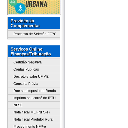
Previdência
Complementar
Processo de Seleção EFPC
Serviços Online
Finanças/Tributação
Certidão Negativa
Contas Públicas
Decreto e valor UFIME
Consulta Prévia
Doe seu Imposto de Renda
Imprima seu carnê do IPTU
NFSE
Nota fiscal MEI (NFS-e)
Nota fiscal Produtor Rural
Procedimento NFP-e