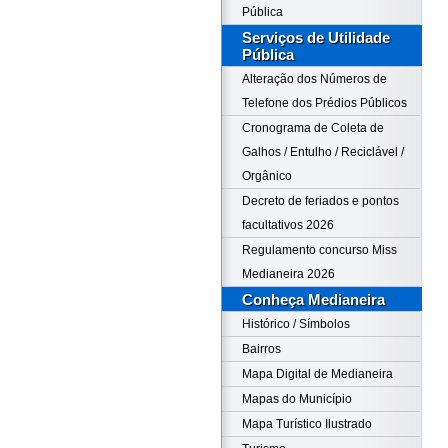
Pública
Serviços de Utilidade
Pública
Alteração dos Números de
Telefone dos Prédios Públicos
Cronograma de Coleta de
Galhos / Entulho / Reciclável /
Orgânico
Decreto de feriados e pontos
facultativos 2026
Regulamento concurso Miss
Medianeira 2026
Conheça Medianeira
Histórico / Símbolos
Bairros
Mapa Digital de Medianeira
Mapas do Município
Mapa Turístico Ilustrado