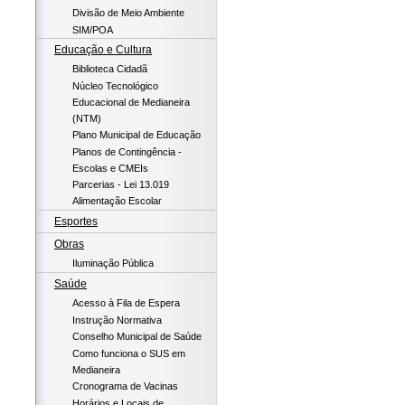
Divisão de Meio Ambiente
SIM/POA
Educação e Cultura
Biblioteca Cidadã
Núcleo Tecnológico
Educacional de Medianeira
(NTM)
Plano Municipal de Educação
Planos de Contingência -
Escolas e CMEIs
Parcerias - Lei 13.019
Alimentação Escolar
Esportes
Obras
Iluminação Pública
Saúde
Acesso à Fila de Espera
Instrução Normativa
Conselho Municipal de Saúde
Como funciona o SUS em
Medianeira
Cronograma de Vacinas
Horários e Locais de