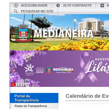
ACESSIBILIDADE
ALTO CONTRASTE
A
PESQUISAR NO SITE
INÍCIO
CONHEÇA MEDIANEIRA
TU
1
2
3
4
Calendário de Ev
Portal da
Transparência
Radar da Transparência