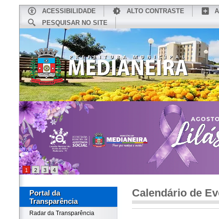
ACESSIBILIDADE
ALTO CONTRASTE
A
PESQUISAR NO SITE
INÍCIO
CONHEÇA MEDIANEIRA
TU
1
2
3
4
Calendário de Ev
Portal da
Transparência
Radar da Transparência