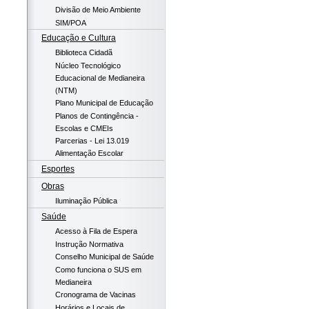
Divisão de Meio Ambiente
SIM/POA
Educação e Cultura
Biblioteca Cidadã
Núcleo Tecnológico
Educacional de Medianeira
(NTM)
Plano Municipal de Educação
Planos de Contingência -
Escolas e CMEIs
Parcerias - Lei 13.019
Alimentação Escolar
Esportes
Obras
Iluminação Pública
Saúde
Acesso à Fila de Espera
Instrução Normativa
Conselho Municipal de Saúde
Como funciona o SUS em
Medianeira
Cronograma de Vacinas
Horários e Locais de