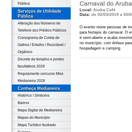
Carnaval do Aruba
Pública
Local:
Aruba Café
Serviços de Utilidade
Data:
de 02/03/2019 a 05/
Pública
Alteração dos Números de
O evento reúne pessoas de toda
Telefone dos Prédios Públicos
para festejos do carnaval. O e
é semi-aberto e acaba movime
Cronograma de Coleta de
no município, com ênfase par
Galhos / Entulho / Reciclável /
hospedagem e camping.
Orgânico
Decreto de feriados e pontos
facultativos 2026
Regulamento concurso Miss
Medianeira 2026
Conheça Medianeira
Histórico / Símbolos
Bairros
Mapa Digital de Medianeira
Mapas do Município
Mapa Turístico Ilustrado