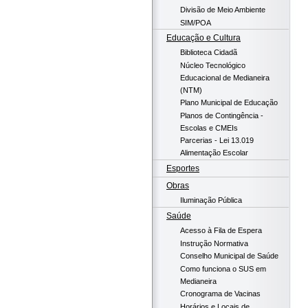
Divisão de Meio Ambiente
SIM/POA
Educação e Cultura
Biblioteca Cidadã
Núcleo Tecnológico
Educacional de Medianeira
(NTM)
Plano Municipal de Educação
Planos de Contingência -
Escolas e CMEIs
Parcerias - Lei 13.019
Alimentação Escolar
Esportes
Obras
Iluminação Pública
Saúde
Acesso à Fila de Espera
Instrução Normativa
Conselho Municipal de Saúde
Como funciona o SUS em
Medianeira
Cronograma de Vacinas
Horários e Locais de