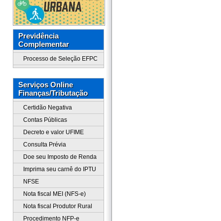
Previdência
Complementar
Processo de Seleção EFPC
Serviços Online
Finanças/Tributação
Certidão Negativa
Contas Públicas
Decreto e valor UFIME
Consulta Prévia
Doe seu Imposto de Renda
Imprima seu carnê do IPTU
NFSE
Nota fiscal MEI (NFS-e)
Nota fiscal Produtor Rural
Procedimento NFP-e