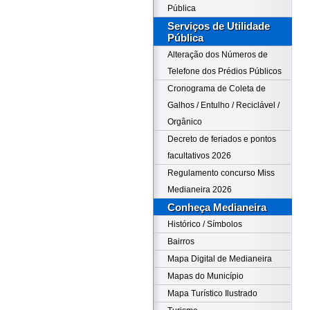
Pública
Serviços de Utilidade
Pública
Alteração dos Números de
Telefone dos Prédios Públicos
Cronograma de Coleta de
Galhos / Entulho / Reciclável /
Orgânico
Decreto de feriados e pontos
facultativos 2026
Regulamento concurso Miss
Medianeira 2026
Conheça Medianeira
Histórico / Símbolos
Bairros
Mapa Digital de Medianeira
Mapas do Município
Mapa Turístico Ilustrado