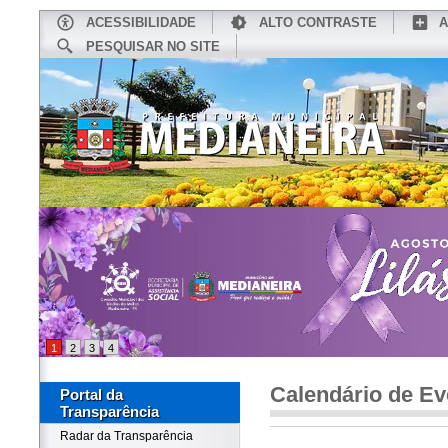
ACESSIBILIDADE
ALTO CONTRASTE
A
PESQUISAR NO SITE
INÍCIO
CONHEÇA MEDIANEIRA
TU
1
2
3
4
Calendário de Ev
Portal da
Transparência
Radar da Transparência