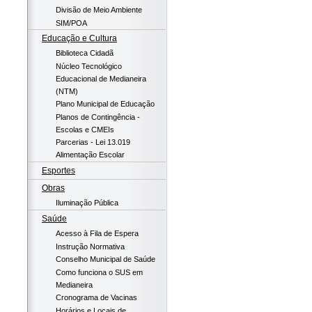
Divisão de Meio Ambiente
SIM/POA
Educação e Cultura
Biblioteca Cidadã
Núcleo Tecnológico
Educacional de Medianeira
(NTM)
Plano Municipal de Educação
Planos de Contingência -
Escolas e CMEIs
Parcerias - Lei 13.019
Alimentação Escolar
Esportes
Obras
Iluminação Pública
Saúde
Acesso à Fila de Espera
Instrução Normativa
Conselho Municipal de Saúde
Como funciona o SUS em
Medianeira
Cronograma de Vacinas
Horários e Locais de