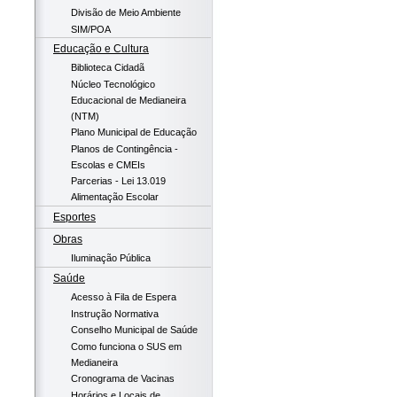
Divisão de Meio Ambiente
SIM/POA
Educação e Cultura
Biblioteca Cidadã
Núcleo Tecnológico
Educacional de Medianeira
(NTM)
Plano Municipal de Educação
Planos de Contingência -
Escolas e CMEIs
Parcerias - Lei 13.019
Alimentação Escolar
Esportes
Obras
Iluminação Pública
Saúde
Acesso à Fila de Espera
Instrução Normativa
Conselho Municipal de Saúde
Como funciona o SUS em
Medianeira
Cronograma de Vacinas
Horários e Locais de