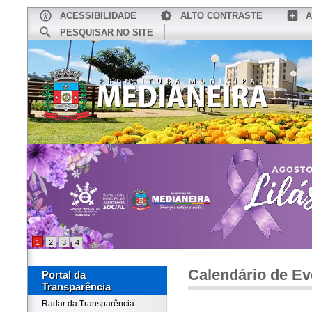
ACESSIBILIDADE
ALTO CONTRASTE
A
PESQUISAR NO SITE
INÍCIO
CONHEÇA MEDIANEIRA
TU
1
2
3
4
Calendário de Ev
Portal da
Transparência
Radar da Transparência