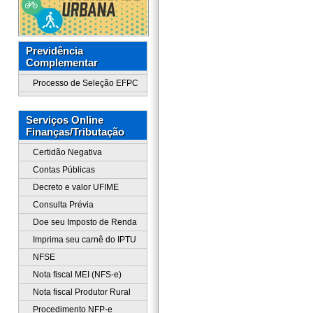
Previdência
Complementar
Processo de Seleção EFPC
Serviços Online
Finanças/Tributação
Certidão Negativa
Contas Públicas
Decreto e valor UFIME
Consulta Prévia
Doe seu Imposto de Renda
Imprima seu carnê do IPTU
NFSE
Nota fiscal MEI (NFS-e)
Nota fiscal Produtor Rural
Procedimento NFP-e