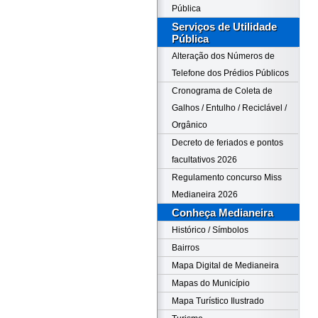
Pública
Serviços de Utilidade
Pública
Alteração dos Números de
Telefone dos Prédios Públicos
Cronograma de Coleta de
Galhos / Entulho / Reciclável /
Orgânico
Decreto de feriados e pontos
facultativos 2026
Regulamento concurso Miss
Medianeira 2026
Conheça Medianeira
Histórico / Símbolos
Bairros
Mapa Digital de Medianeira
Mapas do Município
Mapa Turístico Ilustrado