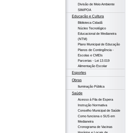
Divisão de Meio Ambiente
SIM/POA
Educação e Cultura
Biblioteca Cidadã
Núcleo Tecnológico
Educacional de Medianeira
(NTM)
Plano Municipal de Educação
Planos de Contingência -
Escolas e CMEIs
Parcerias - Lei 13.019
Alimentação Escolar
Esportes
Obras
Iluminação Pública
Saúde
Acesso à Fila de Espera
Instrução Normativa
Conselho Municipal de Saúde
Como funciona o SUS em
Medianeira
Cronograma de Vacinas
Horários e Locais de