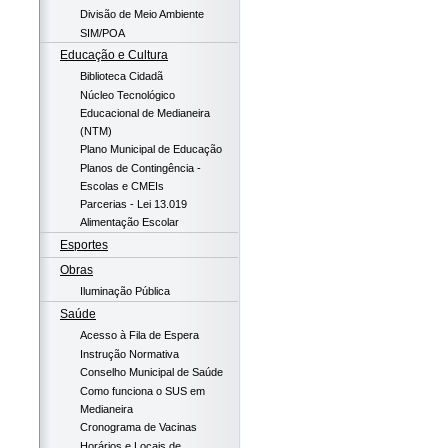
Divisão de Meio Ambiente
SIM/POA
Educação e Cultura
Biblioteca Cidadã
Núcleo Tecnológico
Educacional de Medianeira
(NTM)
Plano Municipal de Educação
Planos de Contingência -
Escolas e CMEIs
Parcerias - Lei 13.019
Alimentação Escolar
Esportes
Obras
Iluminação Pública
Saúde
Acesso à Fila de Espera
Instrução Normativa
Conselho Municipal de Saúde
Como funciona o SUS em
Medianeira
Cronograma de Vacinas
Horários e Locais de