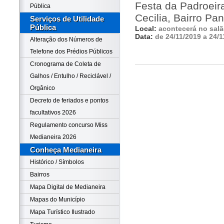
Festa da Padroei
Pública
Cecilia, Bairro P
Serviços de Utilidade
Pública
Local:
acontecerá no salã
Data:
de 24/11/2019 a 24/1
Alteração dos Números de
Telefone dos Prédios Públicos
Cronograma de Coleta de
Galhos / Entulho / Reciclável /
Orgânico
Decreto de feriados e pontos
facultativos 2026
Regulamento concurso Miss
Medianeira 2026
Conheça Medianeira
Histórico / Símbolos
Bairros
Mapa Digital de Medianeira
Mapas do Município
Mapa Turístico Ilustrado