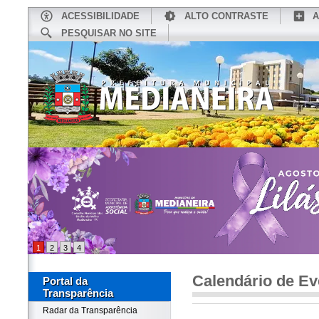
ACESSIBILIDADE
ALTO CONTRASTE
A
PESQUISAR NO SITE
INÍCIO
CONHEÇA MEDIANEIRA
TU
1
2
3
4
Calendário de Ev
Portal da
Transparência
Radar da Transparência