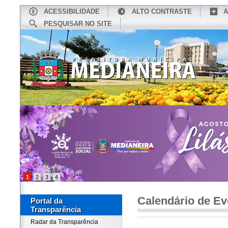
ACESSIBILIDADE
ALTO CONTRASTE
A
PESQUISAR NO SITE
INÍCIO
CONHEÇA MEDIANEIRA
TU
1
2
3
4
Calendário de Ev
Portal da
Transparência
Radar da Transparência