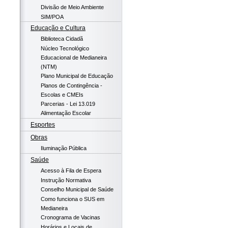
Divisão de Meio Ambiente
SIM/POA
Educação e Cultura
Biblioteca Cidadã
Núcleo Tecnológico
Educacional de Medianeira
(NTM)
Plano Municipal de Educação
Planos de Contingência -
Escolas e CMEIs
Parcerias - Lei 13.019
Alimentação Escolar
Esportes
Obras
Iluminação Pública
Saúde
Acesso à Fila de Espera
Instrução Normativa
Conselho Municipal de Saúde
Como funciona o SUS em
Medianeira
Cronograma de Vacinas
Horários e Locais de