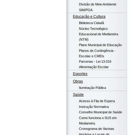
Divisão de Meio Ambiente
SIM/POA
Educação e Cultura
Biblioteca Cidadã
Núcleo Tecnológico
Educacional de Medianeira
(NTM)
Plano Municipal de Educação
Planos de Contingência -
Escolas e CMEIs
Parcerias - Lei 13.019
Alimentação Escolar
Esportes
Obras
Iluminação Pública
Saúde
Acesso à Fila de Espera
Instrução Normativa
Conselho Municipal de Saúde
Como funciona o SUS em
Medianeira
Cronograma de Vacinas
Horários e Locais de