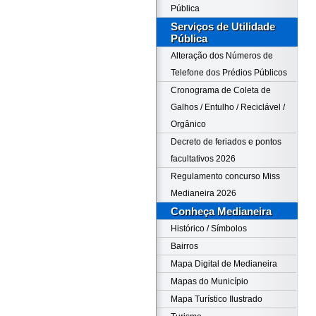
Pública
Serviços de Utilidade
Pública
Alteração dos Números de
Telefone dos Prédios Públicos
Cronograma de Coleta de
Galhos / Entulho / Reciclável /
Orgânico
Decreto de feriados e pontos
facultativos 2026
Regulamento concurso Miss
Medianeira 2026
Conheça Medianeira
Histórico / Símbolos
Bairros
Mapa Digital de Medianeira
Mapas do Município
Mapa Turístico Ilustrado