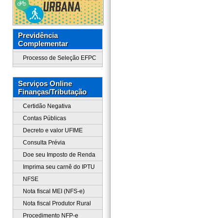
Previdência
Complementar
Processo de Seleção EFPC
Serviços Online
Finanças/Tributação
Certidão Negativa
Contas Públicas
Decreto e valor UFIME
Consulta Prévia
Doe seu Imposto de Renda
Imprima seu carnê do IPTU
NFSE
Nota fiscal MEI (NFS-e)
Nota fiscal Produtor Rural
Procedimento NFP-e