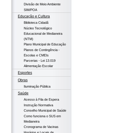
Divisão de Meio Ambiente
SIM/POA
Educação e Cultura
Biblioteca Cidadã
Núcleo Tecnológico
Educacional de Medianeira
(NTM)
Plano Municipal de Educação
Planos de Contingência -
Escolas e CMEIs
Parcerias - Lei 13.019
Alimentação Escolar
Esportes
Obras
Iluminação Pública
Saúde
Acesso à Fila de Espera
Instrução Normativa
Conselho Municipal de Saúde
Como funciona o SUS em
Medianeira
Cronograma de Vacinas
Horários e Locais de