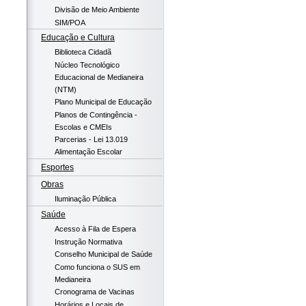
Divisão de Meio Ambiente
SIM/POA
Educação e Cultura
Biblioteca Cidadã
Núcleo Tecnológico
Educacional de Medianeira
(NTM)
Plano Municipal de Educação
Planos de Contingência -
Escolas e CMEIs
Parcerias - Lei 13.019
Alimentação Escolar
Esportes
Obras
Iluminação Pública
Saúde
Acesso à Fila de Espera
Instrução Normativa
Conselho Municipal de Saúde
Como funciona o SUS em
Medianeira
Cronograma de Vacinas
Horários e Locais de