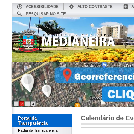
ACESSIBILIDADE
ALTO CONTRASTE
A
PESQUISAR NO SITE
INÍCIO
CONHEÇA MEDIANEIRA
TU
1
2
3
4
Calendário de Ev
Portal da
Transparência
Radar da Transparência