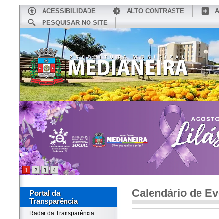
ACESSIBILIDADE
ALTO CONTRASTE
A
PESQUISAR NO SITE
INÍCIO
CONHEÇA MEDIANEIRA
TU
1
2
3
4
Calendário de Ev
Portal da
Transparência
Radar da Transparência