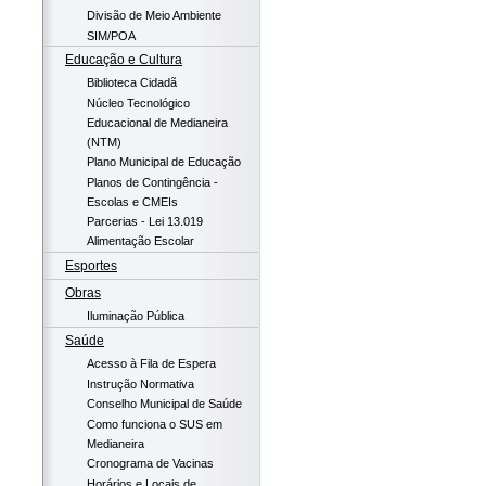
Divisão de Meio Ambiente
SIM/POA
Educação e Cultura
Biblioteca Cidadã
Núcleo Tecnológico
Educacional de Medianeira
(NTM)
Plano Municipal de Educação
Planos de Contingência -
Escolas e CMEIs
Parcerias - Lei 13.019
Alimentação Escolar
Esportes
Obras
Iluminação Pública
Saúde
Acesso à Fila de Espera
Instrução Normativa
Conselho Municipal de Saúde
Como funciona o SUS em
Medianeira
Cronograma de Vacinas
Horários e Locais de