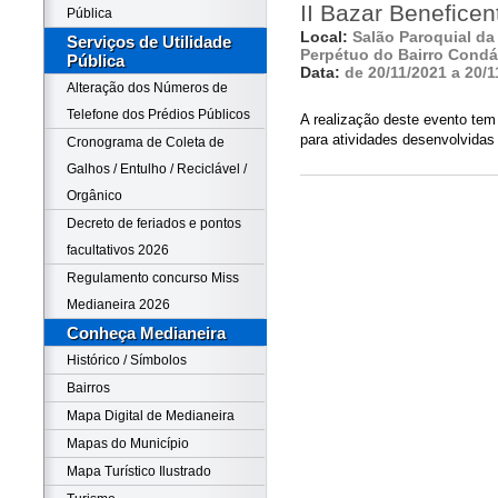
II Bazar Beneficen
Pública
Local:
Salão Paroquial da
Serviços de Utilidade
Perpétuo do Bairro Condá
Pública
Data:
de 20/11/2021 a 20/1
Alteração dos Números de
Telefone dos Prédios Públicos
A realização deste evento tem 
para atividades desenvolvidas 
Cronograma de Coleta de
Galhos / Entulho / Reciclável /
Orgânico
Decreto de feriados e pontos
facultativos 2026
Regulamento concurso Miss
Medianeira 2026
Conheça Medianeira
Histórico / Símbolos
Bairros
Mapa Digital de Medianeira
Mapas do Município
Mapa Turístico Ilustrado