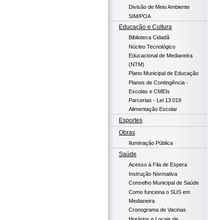
Divisão de Meio Ambiente
SIM/POA
Educação e Cultura
Biblioteca Cidadã
Núcleo Tecnológico
Educacional de Medianeira
(NTM)
Plano Municipal de Educação
Planos de Contingência -
Escolas e CMEIs
Parcerias - Lei 13.019
Alimentação Escolar
Esportes
Obras
Iluminação Pública
Saúde
Acesso à Fila de Espera
Instrução Normativa
Conselho Municipal de Saúde
Como funciona o SUS em
Medianeira
Cronograma de Vacinas
Horários e Locais de