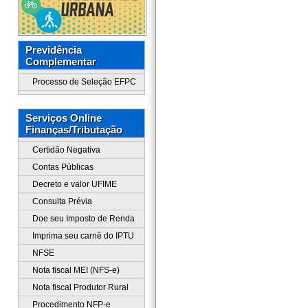
Previdência
Complementar
Processo de Seleção EFPC
Serviços Online
Finanças/Tributação
Certidão Negativa
Contas Públicas
Decreto e valor UFIME
Consulta Prévia
Doe seu Imposto de Renda
Imprima seu carnê do IPTU
NFSE
Nota fiscal MEI (NFS-e)
Nota fiscal Produtor Rural
Procedimento NFP-e