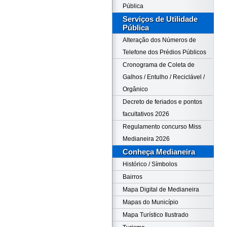
Pública
Serviços de Utilidade
Pública
Alteração dos Números de
Telefone dos Prédios Públicos
Cronograma de Coleta de
Galhos / Entulho / Reciclável /
Orgânico
Decreto de feriados e pontos
facultativos 2026
Regulamento concurso Miss
Medianeira 2026
Conheça Medianeira
Histórico / Símbolos
Bairros
Mapa Digital de Medianeira
Mapas do Município
Mapa Turístico Ilustrado