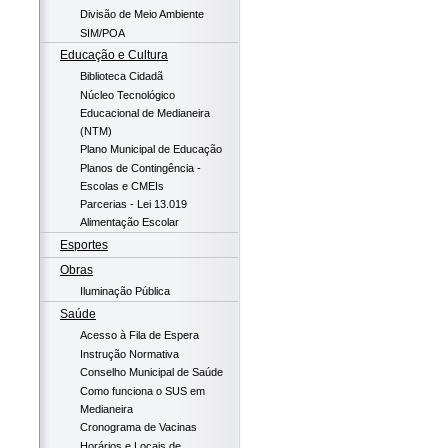
Divisão de Meio Ambiente
SIM/POA
Educação e Cultura
Biblioteca Cidadã
Núcleo Tecnológico
Educacional de Medianeira
(NTM)
Plano Municipal de Educação
Planos de Contingência -
Escolas e CMEIs
Parcerias - Lei 13.019
Alimentação Escolar
Esportes
Obras
Iluminação Pública
Saúde
Acesso à Fila de Espera
Instrução Normativa
Conselho Municipal de Saúde
Como funciona o SUS em
Medianeira
Cronograma de Vacinas
Horários e Locais de