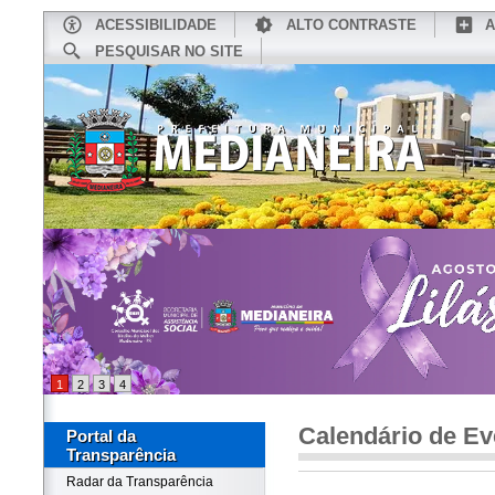
ACESSIBILIDADE
ALTO CONTRASTE
A
PESQUISAR NO SITE
INÍCIO
CONHEÇA MEDIANEIRA
TU
1
2
3
4
Calendário de Ev
Portal da
Transparência
Radar da Transparência