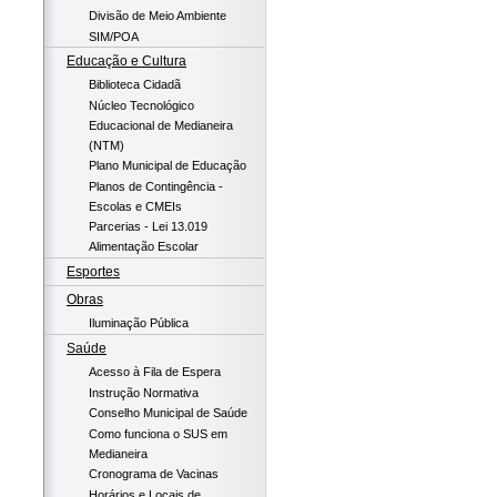
Divisão de Meio Ambiente
SIM/POA
Educação e Cultura
Biblioteca Cidadã
Núcleo Tecnológico
Educacional de Medianeira
(NTM)
Plano Municipal de Educação
Planos de Contingência -
Escolas e CMEIs
Parcerias - Lei 13.019
Alimentação Escolar
Esportes
Obras
Iluminação Pública
Saúde
Acesso à Fila de Espera
Instrução Normativa
Conselho Municipal de Saúde
Como funciona o SUS em
Medianeira
Cronograma de Vacinas
Horários e Locais de