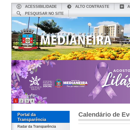
ACESSIBILIDADE
ALTO CONTRASTE
A
PESQUISAR NO SITE
INÍCIO
CONHEÇA MEDIANEIRA
TU
1
2
3
4
Calendário de Ev
Portal da
Transparência
Radar da Transparência