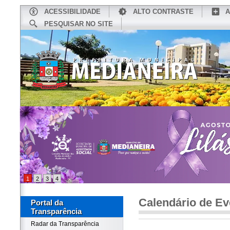
ACESSIBILIDADE
ALTO CONTRASTE
A
PESQUISAR NO SITE
INÍCIO
CONHEÇA MEDIANEIRA
TU
1
2
3
4
Calendário de Ev
Portal da
Transparência
Radar da Transparência