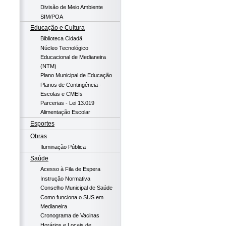
Divisão de Meio Ambiente
SIM/POA
Educação e Cultura
Biblioteca Cidadã
Núcleo Tecnológico
Educacional de Medianeira
(NTM)
Plano Municipal de Educação
Planos de Contingência -
Escolas e CMEIs
Parcerias - Lei 13.019
Alimentação Escolar
Esportes
Obras
Iluminação Pública
Saúde
Acesso à Fila de Espera
Instrução Normativa
Conselho Municipal de Saúde
Como funciona o SUS em
Medianeira
Cronograma de Vacinas
Horários e Locais de