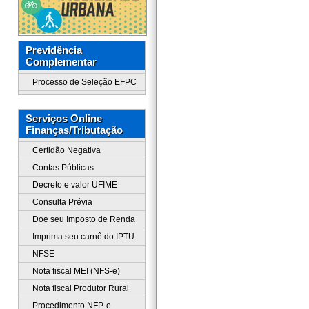
Previdência
Complementar
Processo de Seleção EFPC
Serviços Online
Finanças/Tributação
Certidão Negativa
Contas Públicas
Decreto e valor UFIME
Consulta Prévia
Doe seu Imposto de Renda
Imprima seu carnê do IPTU
NFSE
Nota fiscal MEI (NFS-e)
Nota fiscal Produtor Rural
Procedimento NFP-e