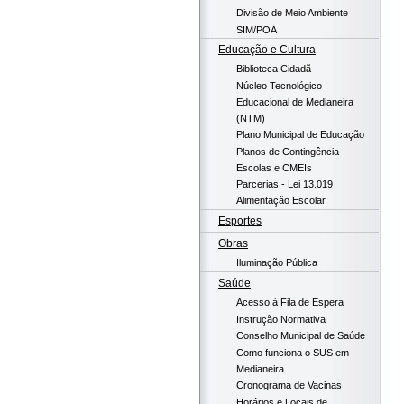
Divisão de Meio Ambiente
SIM/POA
Educação e Cultura
Biblioteca Cidadã
Núcleo Tecnológico
Educacional de Medianeira
(NTM)
Plano Municipal de Educação
Planos de Contingência -
Escolas e CMEIs
Parcerias - Lei 13.019
Alimentação Escolar
Esportes
Obras
Iluminação Pública
Saúde
Acesso à Fila de Espera
Instrução Normativa
Conselho Municipal de Saúde
Como funciona o SUS em
Medianeira
Cronograma de Vacinas
Horários e Locais de