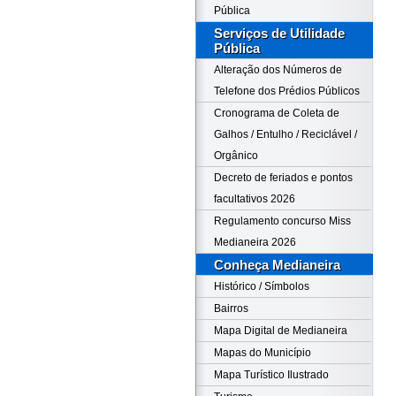
Pública
Serviços de Utilidade
Pública
Alteração dos Números de
Telefone dos Prédios Públicos
Cronograma de Coleta de
Galhos / Entulho / Reciclável /
Orgânico
Decreto de feriados e pontos
facultativos 2026
Regulamento concurso Miss
Medianeira 2026
Conheça Medianeira
Histórico / Símbolos
Bairros
Mapa Digital de Medianeira
Mapas do Município
Mapa Turístico Ilustrado