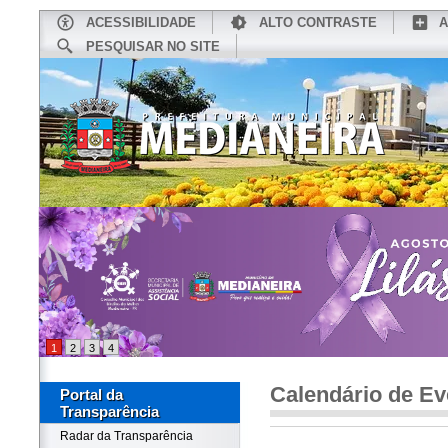
ACESSIBILIDADE
ALTO CONTRASTE
A
PESQUISAR NO SITE
INÍCIO
CONHEÇA MEDIANEIRA
TU
1
2
3
4
Calendário de Ev
Portal da
Transparência
Radar da Transparência