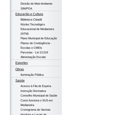
Divisão de Meio Ambiente
SIM/POA
Educação e Cultura
Biblioteca Cidadã
Núcleo Tecnológico
Educacional de Medianeira
(NTM)
Plano Municipal de Educação
Planos de Contingência -
Escolas e CMEIs
Parcerias - Lei 13.019
Alimentação Escolar
Esportes
Obras
Iluminação Pública
Saúde
Acesso à Fila de Espera
Instrução Normativa
Conselho Municipal de Saúde
Como funciona o SUS em
Medianeira
Cronograma de Vacinas
Horários e Locais de