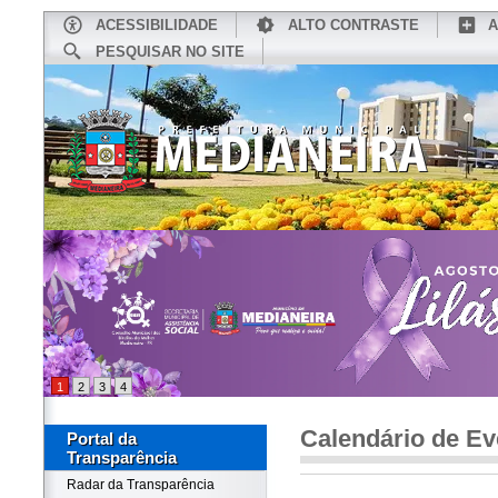
ACESSIBILIDADE
ALTO CONTRASTE
A
PESQUISAR NO SITE
INÍCIO
CONHEÇA MEDIANEIRA
TU
1
2
3
4
Calendário de Ev
Portal da
Transparência
Radar da Transparência