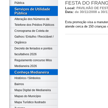
FESTA DO FRAN
Pública
Local:
PAVILHÃO DE FEST
Serviços de Utilidade
Data:
de 30/11/2008 a 30/1
Pública
Alteração dos Números de
Esta promoção visa a manuten
Telefone dos Prédios Públicos
atende cerca de 150 crianças 
Cronograma de Coleta de
Galhos / Entulho / Reciclável /
Orgânico
Decreto de feriados e pontos
facultativos 2026
Regulamento concurso Miss
Medianeira 2026
Conheça Medianeira
Histórico / Símbolos
Bairros
Mapa Digital de Medianeira
Mapas do Município
Mapa Turístico Ilustrado