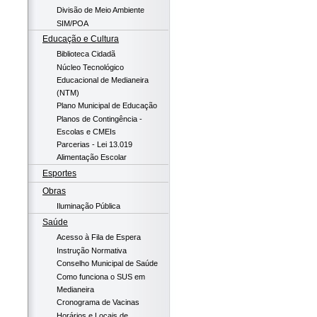
Divisão de Meio Ambiente
SIM/POA
Educação e Cultura
Biblioteca Cidadã
Núcleo Tecnológico
Educacional de Medianeira
(NTM)
Plano Municipal de Educação
Planos de Contingência -
Escolas e CMEIs
Parcerias - Lei 13.019
Alimentação Escolar
Esportes
Obras
Iluminação Pública
Saúde
Acesso à Fila de Espera
Instrução Normativa
Conselho Municipal de Saúde
Como funciona o SUS em
Medianeira
Cronograma de Vacinas
Horários e Locais de