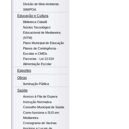
Divisão de Meio Ambiente
SIM/POA
Educação e Cultura
Biblioteca Cidadã
Núcleo Tecnológico
Educacional de Medianeira
(NTM)
Plano Municipal de Educação
Planos de Contingência -
Escolas e CMEIs
Parcerias - Lei 13.019
Alimentação Escolar
Esportes
Obras
Iluminação Pública
Saúde
Acesso à Fila de Espera
Instrução Normativa
Conselho Municipal de Saúde
Como funciona o SUS em
Medianeira
Cronograma de Vacinas
Horários e Locais de