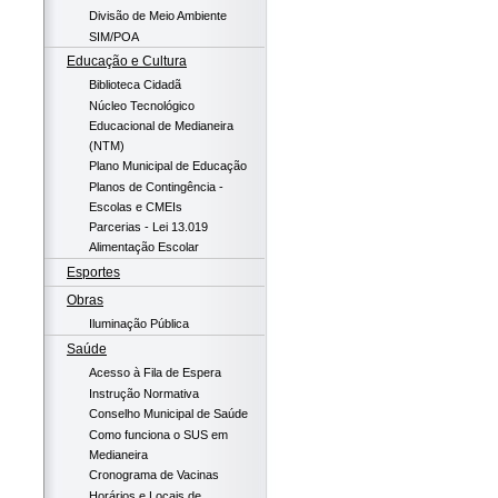
Divisão de Meio Ambiente
SIM/POA
Educação e Cultura
Biblioteca Cidadã
Núcleo Tecnológico
Educacional de Medianeira
(NTM)
Plano Municipal de Educação
Planos de Contingência -
Escolas e CMEIs
Parcerias - Lei 13.019
Alimentação Escolar
Esportes
Obras
Iluminação Pública
Saúde
Acesso à Fila de Espera
Instrução Normativa
Conselho Municipal de Saúde
Como funciona o SUS em
Medianeira
Cronograma de Vacinas
Horários e Locais de