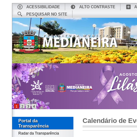
ACESSIBILIDADE
ALTO CONTRASTE
A
PESQUISAR NO SITE
INÍCIO
CONHEÇA MEDIANEIRA
TU
1
2
3
4
Calendário de Ev
Portal da
Transparência
Radar da Transparência