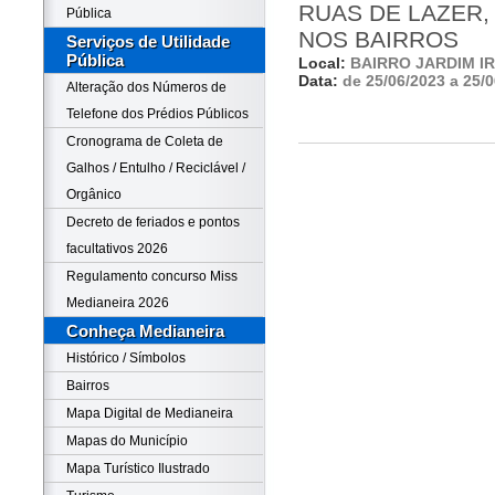
RUAS DE LAZER,
Pública
NOS BAIRROS
Serviços de Utilidade
Pública
Local:
BAIRRO JARDIM I
Data:
de 25/06/2023 a 25/
Alteração dos Números de
Telefone dos Prédios Públicos
Cronograma de Coleta de
Galhos / Entulho / Reciclável /
Orgânico
Decreto de feriados e pontos
facultativos 2026
Regulamento concurso Miss
Medianeira 2026
Conheça Medianeira
Histórico / Símbolos
Bairros
Mapa Digital de Medianeira
Mapas do Município
Mapa Turístico Ilustrado