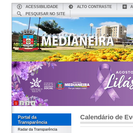
ACESSIBILIDADE
ALTO CONTRASTE
A
PESQUISAR NO SITE
INÍCIO
CONHEÇA MEDIANEIRA
TU
1
2
3
4
Calendário de Ev
Portal da
Transparência
Radar da Transparência