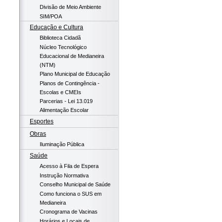
Divisão de Meio Ambiente
SIM/POA
Educação e Cultura
Biblioteca Cidadã
Núcleo Tecnológico
Educacional de Medianeira
(NTM)
Plano Municipal de Educação
Planos de Contingência -
Escolas e CMEIs
Parcerias - Lei 13.019
Alimentação Escolar
Esportes
Obras
Iluminação Pública
Saúde
Acesso à Fila de Espera
Instrução Normativa
Conselho Municipal de Saúde
Como funciona o SUS em
Medianeira
Cronograma de Vacinas
Horários e Locais de