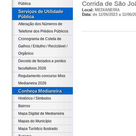
Corrida de São Jo
Pública
Local:
MEDIANEIRA
Serviços de Utilidade
Data:
de 11/06/2023 a 11/06/2
Pública
Alteração dos Números de
Telefone dos Prédios Públicos
Cronograma de Coleta de
Galhos / Entulho / Reciclável /
Orgânico
Decreto de feriados e pontos
facultativos 2026
Regulamento concurso Miss
Medianeira 2026
Conheça Medianeira
Histórico / Símbolos
Bairros
Mapa Digital de Medianeira
Mapas do Município
Mapa Turístico Ilustrado