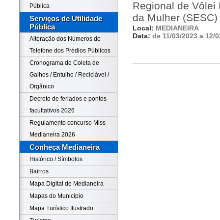
Regional de Vôlei 
Pública
da Mulher (SESC)
Serviços de Utilidade
Pública
Local:
MEDIANEIRA
Data:
de 11/03/2023 a 12/0
Alteração dos Números de
Telefone dos Prédios Públicos
Cronograma de Coleta de
Galhos / Entulho / Reciclável /
Orgânico
Decreto de feriados e pontos
facultativos 2026
Regulamento concurso Miss
Medianeira 2026
Conheça Medianeira
Histórico / Símbolos
Bairros
Mapa Digital de Medianeira
Mapas do Município
Mapa Turístico Ilustrado