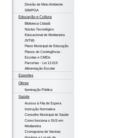
Divisão de Meio Ambiente
SIM/POA
Educação e Cultura
Biblioteca Cidadã
Núcleo Tecnológico
Educacional de Medianeira
(NTM)
Plano Municipal de Educação
Planos de Contingência -
Escolas e CMEIs
Parcerias - Lei 13.019
Alimentação Escolar
Esportes
Obras
Iluminação Pública
Saúde
Acesso à Fila de Espera
Instrução Normativa
Conselho Municipal de Saúde
Como funciona o SUS em
Medianeira
Cronograma de Vacinas
Horários e Locais de