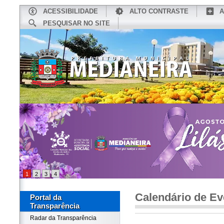
ACESSIBILIDADE
ALTO CONTRASTE
A
PESQUISAR NO SITE
INÍCIO
CONHEÇA MEDIANEIRA
TU
1
2
3
4
Calendário de Ev
Portal da
Transparência
Radar da Transparência