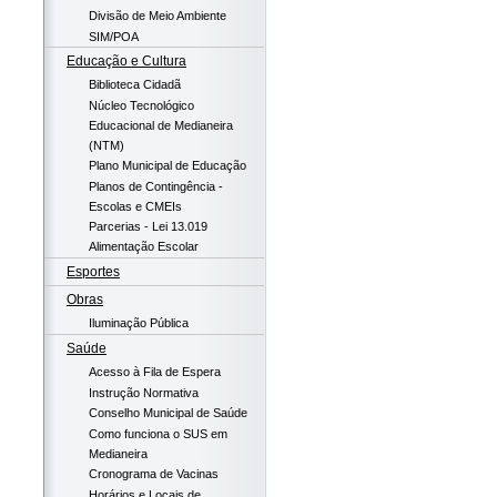
Divisão de Meio Ambiente
SIM/POA
Educação e Cultura
Biblioteca Cidadã
Núcleo Tecnológico
Educacional de Medianeira
(NTM)
Plano Municipal de Educação
Planos de Contingência -
Escolas e CMEIs
Parcerias - Lei 13.019
Alimentação Escolar
Esportes
Obras
Iluminação Pública
Saúde
Acesso à Fila de Espera
Instrução Normativa
Conselho Municipal de Saúde
Como funciona o SUS em
Medianeira
Cronograma de Vacinas
Horários e Locais de