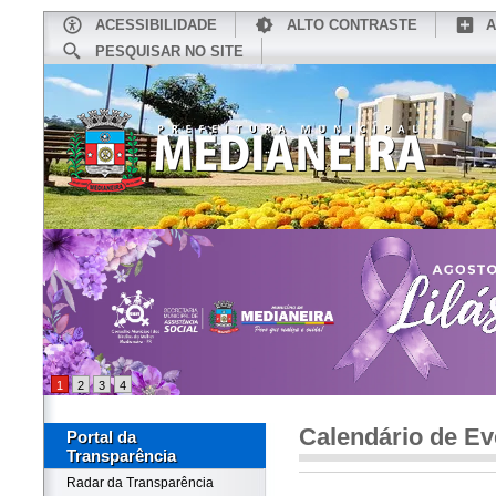
ACESSIBILIDADE
ALTO CONTRASTE
A
PESQUISAR NO SITE
INÍCIO
CONHEÇA MEDIANEIRA
TU
1
2
3
4
Calendário de Ev
Portal da
Transparência
Radar da Transparência