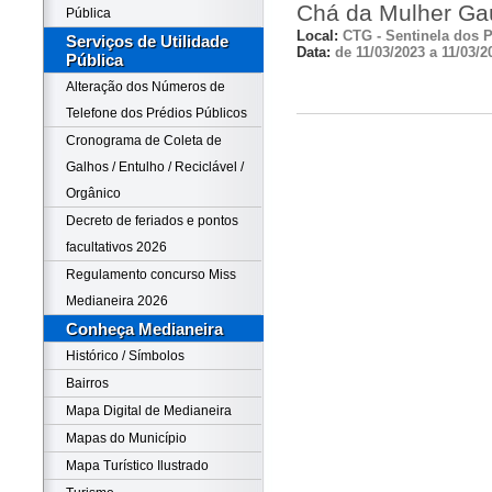
Chá da Mulher Ga
Pública
Local:
CTG - Sentinela dos
Serviços de Utilidade
Data:
de 11/03/2023 a 11/03/2
Pública
Alteração dos Números de
Telefone dos Prédios Públicos
Cronograma de Coleta de
Galhos / Entulho / Reciclável /
Orgânico
Decreto de feriados e pontos
facultativos 2026
Regulamento concurso Miss
Medianeira 2026
Conheça Medianeira
Histórico / Símbolos
Bairros
Mapa Digital de Medianeira
Mapas do Município
Mapa Turístico Ilustrado