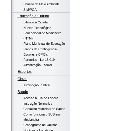
Divisão de Meio Ambiente
SIM/POA
Educação e Cultura
Biblioteca Cidadã
Núcleo Tecnológico
Educacional de Medianeira
(NTM)
Plano Municipal de Educação
Planos de Contingência -
Escolas e CMEIs
Parcerias - Lei 13.019
Alimentação Escolar
Esportes
Obras
Iluminação Pública
Saúde
Acesso à Fila de Espera
Instrução Normativa
Conselho Municipal de Saúde
Como funciona o SUS em
Medianeira
Cronograma de Vacinas
Horários e Locais de