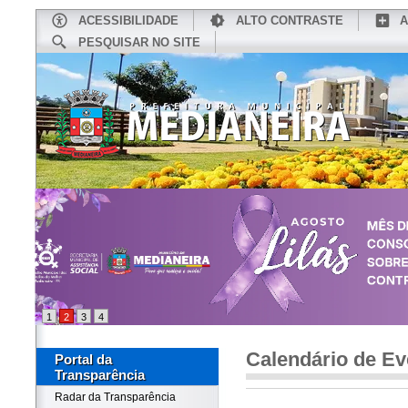
ACESSIBILIDADE
ALTO CONTRASTE
A
PESQUISAR NO SITE
INÍCIO
CONHEÇA MEDIANEIRA
TU
1
2
3
4
Calendário de Ev
Portal da
Transparência
Radar da Transparência