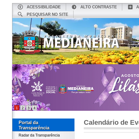
ACESSIBILIDADE
ALTO CONTRASTE
A
PESQUISAR NO SITE
INÍCIO
CONHEÇA MEDIANEIRA
TU
1
2
3
4
Calendário de Ev
Portal da
Transparência
Radar da Transparência