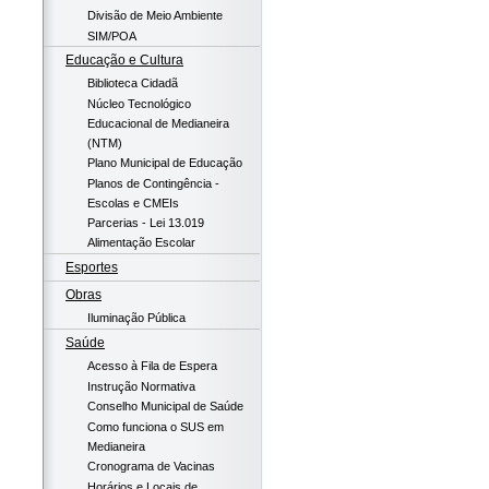
Divisão de Meio Ambiente
SIM/POA
Educação e Cultura
Biblioteca Cidadã
Núcleo Tecnológico
Educacional de Medianeira
(NTM)
Plano Municipal de Educação
Planos de Contingência -
Escolas e CMEIs
Parcerias - Lei 13.019
Alimentação Escolar
Esportes
Obras
Iluminação Pública
Saúde
Acesso à Fila de Espera
Instrução Normativa
Conselho Municipal de Saúde
Como funciona o SUS em
Medianeira
Cronograma de Vacinas
Horários e Locais de