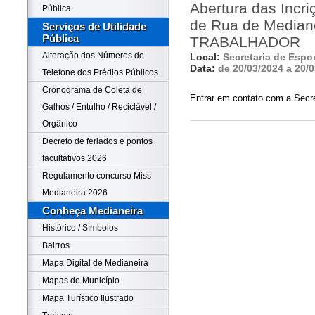
Abertura das Incri
Pública
de Rua de Median
Serviços de Utilidade
Pública
TRABALHADOR
Alteração dos Números de
Local:
Secretaria de Espo
Data:
de 20/03/2024 a 20/
Telefone dos Prédios Públicos
Cronograma de Coleta de
Entrar em contato com a Secre
Galhos / Entulho / Reciclável /
Orgânico
Decreto de feriados e pontos
facultativos 2026
Regulamento concurso Miss
Medianeira 2026
Conheça Medianeira
Histórico / Símbolos
Bairros
Mapa Digital de Medianeira
Mapas do Município
Mapa Turístico Ilustrado