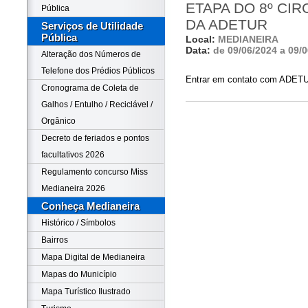
ETAPA DO 8º CI
Pública
DA ADETUR
Serviços de Utilidade
Pública
Local:
MEDIANEIRA
Data:
de 09/06/2024 a 09/
Alteração dos Números de
Telefone dos Prédios Públicos
Entrar em contato com AD
Cronograma de Coleta de
Galhos / Entulho / Reciclável /
Orgânico
Decreto de feriados e pontos
facultativos 2026
Regulamento concurso Miss
Medianeira 2026
Conheça Medianeira
Histórico / Símbolos
Bairros
Mapa Digital de Medianeira
Mapas do Município
Mapa Turístico Ilustrado