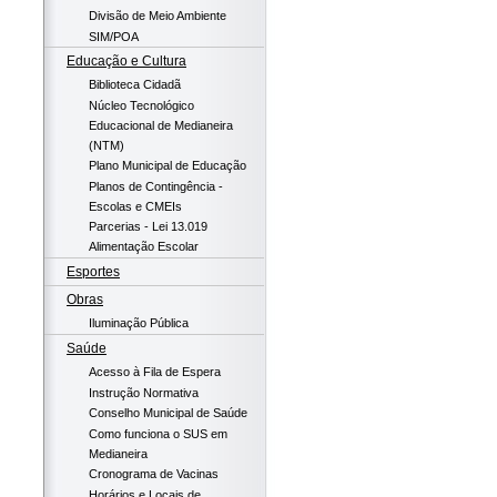
Divisão de Meio Ambiente
SIM/POA
Educação e Cultura
Biblioteca Cidadã
Núcleo Tecnológico
Educacional de Medianeira
(NTM)
Plano Municipal de Educação
Planos de Contingência -
Escolas e CMEIs
Parcerias - Lei 13.019
Alimentação Escolar
Esportes
Obras
Iluminação Pública
Saúde
Acesso à Fila de Espera
Instrução Normativa
Conselho Municipal de Saúde
Como funciona o SUS em
Medianeira
Cronograma de Vacinas
Horários e Locais de