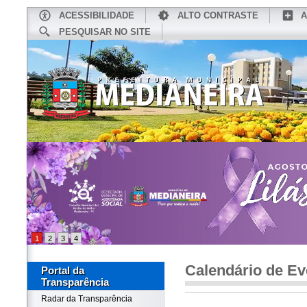
ACESSIBILIDADE
ALTO CONTRASTE
A
PESQUISAR NO SITE
INÍCIO
CONHEÇA MEDIANEIRA
TU
1
2
3
4
Calendário de Ev
Portal da
Transparência
Radar da Transparência