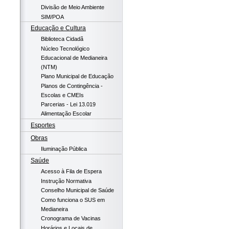
Divisão de Meio Ambiente
SIM/POA
Educação e Cultura
Biblioteca Cidadã
Núcleo Tecnológico
Educacional de Medianeira
(NTM)
Plano Municipal de Educação
Planos de Contingência -
Escolas e CMEIs
Parcerias - Lei 13.019
Alimentação Escolar
Esportes
Obras
Iluminação Pública
Saúde
Acesso à Fila de Espera
Instrução Normativa
Conselho Municipal de Saúde
Como funciona o SUS em
Medianeira
Cronograma de Vacinas
Horários e Locais de