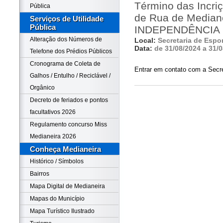
Término das Incriç
Pública
de Rua de Median
Serviços de Utilidade
Pública
INDEPENDÊNCIA
Alteração dos Números de
Local:
Secretaria de Espo
Data:
de 31/08/2024 a 31/
Telefone dos Prédios Públicos
Cronograma de Coleta de
Entrar em contato com a Secre
Galhos / Entulho / Reciclável /
Orgânico
Decreto de feriados e pontos
facultativos 2026
Regulamento concurso Miss
Medianeira 2026
Conheça Medianeira
Histórico / Símbolos
Bairros
Mapa Digital de Medianeira
Mapas do Município
Mapa Turístico Ilustrado