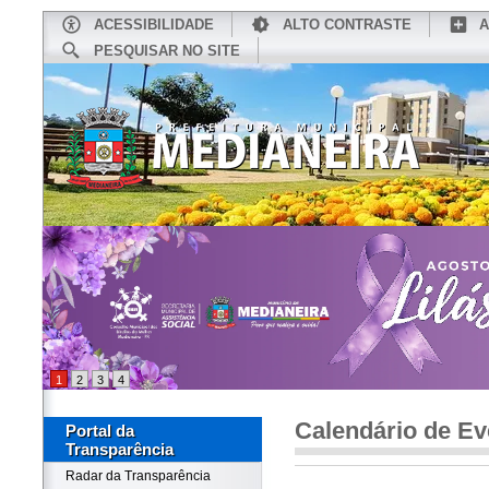
ACESSIBILIDADE
ALTO CONTRASTE
A
PESQUISAR NO SITE
INÍCIO
CONHEÇA MEDIANEIRA
TU
1
2
3
4
Calendário de Ev
Portal da
Transparência
Radar da Transparência