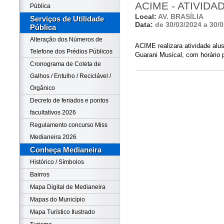
ACIME - ATIVIDA
Pública
Local:
AV. BRASÍLIA
Serviços de Utilidade
Data:
de 30/03/2024 a 30/
Pública
Alteração dos Números de
ACIME realizara atividade alus
Telefone dos Prédios Públicos
Guarani Musical, com horário p
Cronograma de Coleta de
Galhos / Entulho / Reciclável /
Orgânico
Decreto de feriados e pontos
facultativos 2026
Regulamento concurso Miss
Medianeira 2026
Conheça Medianeira
Histórico / Símbolos
Bairros
Mapa Digital de Medianeira
Mapas do Município
Mapa Turístico Ilustrado