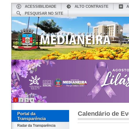
ACESSIBILIDADE
ALTO CONTRASTE
A
PESQUISAR NO SITE
INÍCIO
CONHEÇA MEDIANEIRA
TU
1
2
3
4
Calendário de Ev
Portal da
Transparência
Radar da Transparência