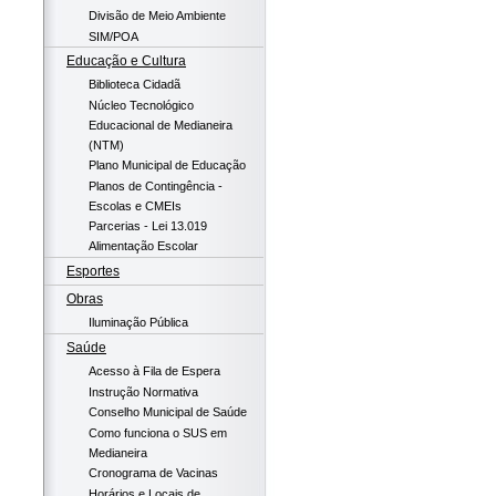
Divisão de Meio Ambiente
SIM/POA
Educação e Cultura
Biblioteca Cidadã
Núcleo Tecnológico
Educacional de Medianeira
(NTM)
Plano Municipal de Educação
Planos de Contingência -
Escolas e CMEIs
Parcerias - Lei 13.019
Alimentação Escolar
Esportes
Obras
Iluminação Pública
Saúde
Acesso à Fila de Espera
Instrução Normativa
Conselho Municipal de Saúde
Como funciona o SUS em
Medianeira
Cronograma de Vacinas
Horários e Locais de