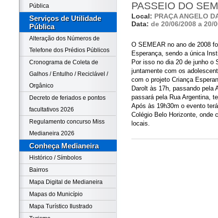
PASSEIO DO SE
Pública
Local:
PRAÇA ANGELO D
Serviços de Utilidade
Data:
de 20/06/2008 a 20/
Pública
Alteração dos Números de
O SEMEAR no ano de 2008 foi 
Telefone dos Prédios Públicos
Esperança, sendo a única Inst
Por isso no dia 20 de junho 
Cronograma de Coleta de
juntamente com os adolescente
Galhos / Entulho / Reciclável /
com o projeto Criança Esperan
Orgânico
Darolt às 17h, passando pela A
passará pela Rua Argentina, te
Decreto de feriados e pontos
Após às 19h30m o evento terá
facultativos 2026
Colégio Belo Horizonte, onde 
Regulamento concurso Miss
locais.
Medianeira 2026
Conheça Medianeira
Histórico / Símbolos
Bairros
Mapa Digital de Medianeira
Mapas do Município
Mapa Turístico Ilustrado