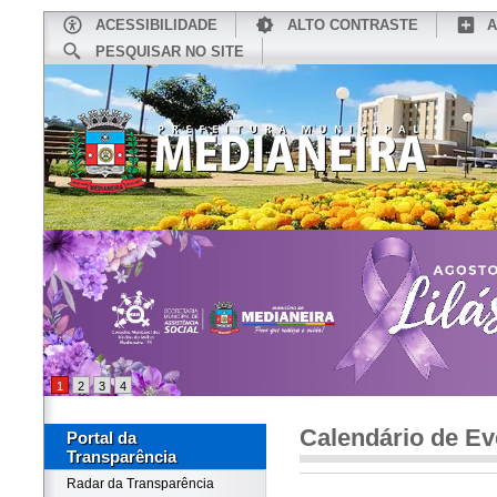
ACESSIBILIDADE
ALTO CONTRASTE
A
PESQUISAR NO SITE
INÍCIO
CONHEÇA MEDIANEIRA
TU
1
2
3
4
Calendário de Ev
Portal da
Transparência
Radar da Transparência