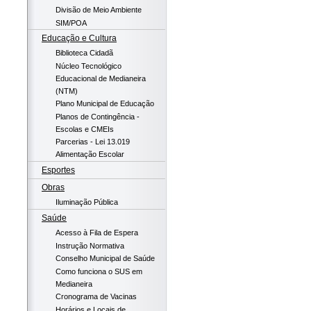
Divisão de Meio Ambiente
SIM/POA
Educação e Cultura
Biblioteca Cidadã
Núcleo Tecnológico
Educacional de Medianeira
(NTM)
Plano Municipal de Educação
Planos de Contingência -
Escolas e CMEIs
Parcerias - Lei 13.019
Alimentação Escolar
Esportes
Obras
Iluminação Pública
Saúde
Acesso à Fila de Espera
Instrução Normativa
Conselho Municipal de Saúde
Como funciona o SUS em
Medianeira
Cronograma de Vacinas
Horários e Locais de