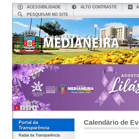
ACESSIBILIDADE
ALTO CONTRASTE
A
PESQUISAR NO SITE
INÍCIO
CONHEÇA MEDIANEIRA
TU
1
2
3
4
Calendário de Ev
Portal da
Transparência
Radar da Transparência