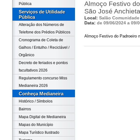
Almoço Festivo d
Pública
São José Anchiet
Serviços de Utilidade
Pública
Local:
Salão Comunidade 
Data:
de 09/06/2024 a 09/
Alteração dos Números de
Telefone dos Prédios Públicos
Almoço Festivo do Padroeiro 
Cronograma de Coleta de
Galhos / Entulho / Reciclável /
Orgânico
Decreto de feriados e pontos
facultativos 2026
Regulamento concurso Miss
Medianeira 2026
Conheça Medianeira
Histórico / Símbolos
Bairros
Mapa Digital de Medianeira
Mapas do Município
Mapa Turístico Ilustrado