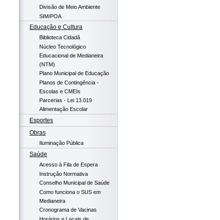
Divisão de Meio Ambiente
SIM/POA
Educação e Cultura
Biblioteca Cidadã
Núcleo Tecnológico
Educacional de Medianeira
(NTM)
Plano Municipal de Educação
Planos de Contingência -
Escolas e CMEIs
Parcerias - Lei 13.019
Alimentação Escolar
Esportes
Obras
Iluminação Pública
Saúde
Acesso à Fila de Espera
Instrução Normativa
Conselho Municipal de Saúde
Como funciona o SUS em
Medianeira
Cronograma de Vacinas
Horários e Locais de