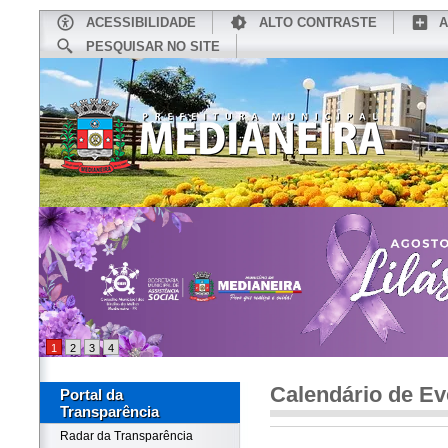
ACESSIBILIDADE
ALTO CONTRASTE
A
PESQUISAR NO SITE
INÍCIO
CONHEÇA MEDIANEIRA
TU
1
2
3
4
Calendário de Ev
Portal da
Transparência
Radar da Transparência