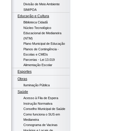
Divisão de Meio Ambiente
SIM/POA
Educação e Cultura
Biblioteca Cidadã
Núcleo Tecnológico
Educacional de Medianeira
(NTM)
Plano Municipal de Educação
Planos de Contingência -
Escolas e CMEIs
Parcerias - Lei 13.019
Alimentação Escolar
Esportes
Obras
Iluminação Pública
Saúde
Acesso à Fila de Espera
Instrução Normativa
Conselho Municipal de Saúde
Como funciona o SUS em
Medianeira
Cronograma de Vacinas
Horários e Locais de