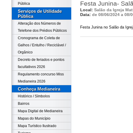
Festa Junina- Salã
Pública
Local:
Salão da Igreja Mat
Serviços de Utilidade
Data:
de 08/06/2024 a 08/
Pública
Alteração dos Números de
Festa Junina no Salão da Igrej
Telefone dos Prédios Públicos
Cronograma de Coleta de
Galhos / Entulho / Reciclável /
Orgânico
Decreto de feriados e pontos
facultativos 2026
Regulamento concurso Miss
Medianeira 2026
Conheça Medianeira
Histórico / Símbolos
Bairros
Mapa Digital de Medianeira
Mapas do Município
Mapa Turístico Ilustrado