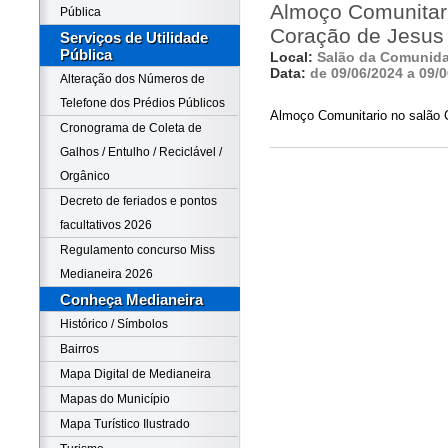
Almoço Comunitar
Pública
Coração de Jesus
Serviços de Utilidade
Pública
Local:
Salão da Comunida
Data:
de 09/06/2024 a 09/
Alteração dos Números de
Telefone dos Prédios Públicos
Almoço Comunitario no salão
Cronograma de Coleta de
Galhos / Entulho / Reciclável /
Orgânico
Decreto de feriados e pontos
facultativos 2026
Regulamento concurso Miss
Medianeira 2026
Conheça Medianeira
Histórico / Símbolos
Bairros
Mapa Digital de Medianeira
Mapas do Município
Mapa Turístico Ilustrado