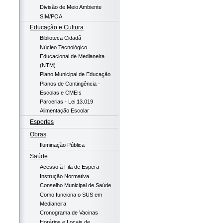
Divisão de Meio Ambiente
SIM/POA
Educação e Cultura
Biblioteca Cidadã
Núcleo Tecnológico
Educacional de Medianeira
(NTM)
Plano Municipal de Educação
Planos de Contingência -
Escolas e CMEIs
Parcerias - Lei 13.019
Alimentação Escolar
Esportes
Obras
Iluminação Pública
Saúde
Acesso à Fila de Espera
Instrução Normativa
Conselho Municipal de Saúde
Como funciona o SUS em
Medianeira
Cronograma de Vacinas
Horários e Locais de