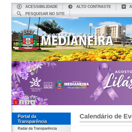
ACESSIBILIDADE
ALTO CONTRASTE
A
PESQUISAR NO SITE
INÍCIO
CONHEÇA MEDIANEIRA
TU
1
2
3
4
Calendário de Ev
Portal da
Transparência
Radar da Transparência