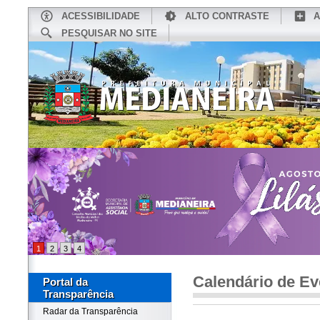
ACESSIBILIDADE
ALTO CONTRASTE
A
PESQUISAR NO SITE
INÍCIO
CONHEÇA MEDIANEIRA
TU
1
2
3
4
Calendário de Ev
Portal da
Transparência
Radar da Transparência