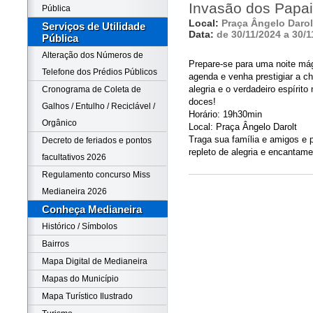
Invasão dos Papai
Pública
Local:
Praça Ângelo Darol
Serviços de Utilidade
Data:
de 30/11/2024 a 30/1
Pública
Alteração dos Números de
Prepare-se para uma noite má
Telefone dos Prédios Públicos
agenda e venha prestigiar a c
alegria e o verdadeiro espírit
Cronograma de Coleta de
doces!
Galhos / Entulho / Reciclável /
Horário: 19h30min
Orgânico
Local: Praça Ângelo Darolt
Traga sua família e amigos e p
Decreto de feriados e pontos
repleto de alegria e encantame
facultativos 2026
Regulamento concurso Miss
Medianeira 2026
Conheça Medianeira
Histórico / Símbolos
Bairros
Mapa Digital de Medianeira
Mapas do Município
Mapa Turístico Ilustrado