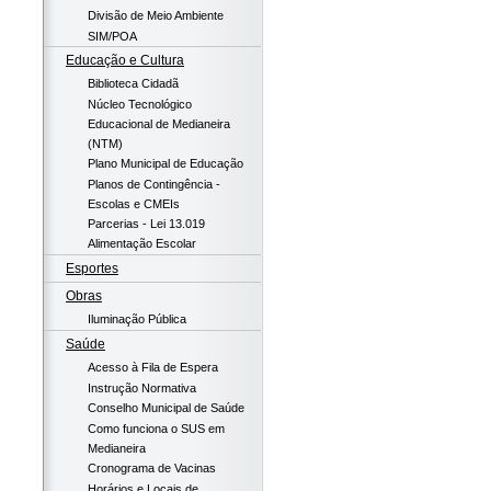
Divisão de Meio Ambiente
SIM/POA
Educação e Cultura
Biblioteca Cidadã
Núcleo Tecnológico
Educacional de Medianeira
(NTM)
Plano Municipal de Educação
Planos de Contingência -
Escolas e CMEIs
Parcerias - Lei 13.019
Alimentação Escolar
Esportes
Obras
Iluminação Pública
Saúde
Acesso à Fila de Espera
Instrução Normativa
Conselho Municipal de Saúde
Como funciona o SUS em
Medianeira
Cronograma de Vacinas
Horários e Locais de