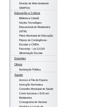
Divisão de Meio Ambiente
SIM/POA
Educação e Cultura
Biblioteca Cidadã
Núcleo Tecnológico
Educacional de Medianeira
(NTM)
Plano Municipal de Educação
Planos de Contingência -
Escolas e CMEIs
Parcerias - Lei 13.019
Alimentação Escolar
Esportes
Obras
Iluminação Pública
Saúde
Acesso à Fila de Espera
Instrução Normativa
Conselho Municipal de Saúde
Como funciona o SUS em
Medianeira
Cronograma de Vacinas
Horários e Locais de