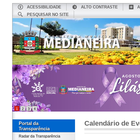
ACESSIBILIDADE
ALTO CONTRASTE
A
PESQUISAR NO SITE
INÍCIO
CONHEÇA MEDIANEIRA
TU
1
2
3
4
Calendário de Ev
Portal da
Transparência
Radar da Transparência