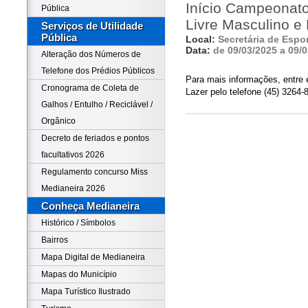
Início Campeonato
Pública
Livre Masculino e
Serviços de Utilidade
Pública
Local:
Secretária de Espo
Data:
de 09/03/2025 a 09/
Alteração dos Números de
Telefone dos Prédios Públicos
Para mais informações, entre 
Cronograma de Coleta de
Lazer pelo telefone (45) 3264-
Galhos / Entulho / Reciclável /
Orgânico
Decreto de feriados e pontos
facultativos 2026
Regulamento concurso Miss
Medianeira 2026
Conheça Medianeira
Histórico / Símbolos
Bairros
Mapa Digital de Medianeira
Mapas do Município
Mapa Turístico Ilustrado