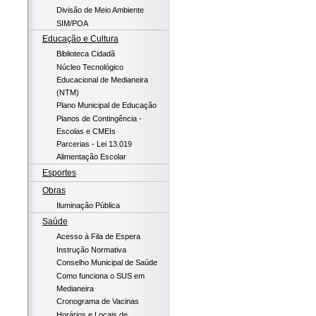
Divisão de Meio Ambiente
SIM/POA
Educação e Cultura
Biblioteca Cidadã
Núcleo Tecnológico
Educacional de Medianeira
(NTM)
Plano Municipal de Educação
Planos de Contingência -
Escolas e CMEIs
Parcerias - Lei 13.019
Alimentação Escolar
Esportes
Obras
Iluminação Pública
Saúde
Acesso à Fila de Espera
Instrução Normativa
Conselho Municipal de Saúde
Como funciona o SUS em
Medianeira
Cronograma de Vacinas
Horários e Locais de