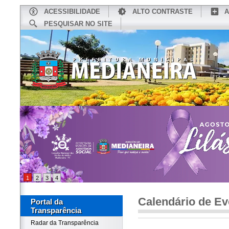
ACESSIBILIDADE
ALTO CONTRASTE
A
PESQUISAR NO SITE
INÍCIO
CONHEÇA MEDIANEIRA
TU
1
2
3
4
Calendário de Ev
Portal da
Transparência
Radar da Transparência