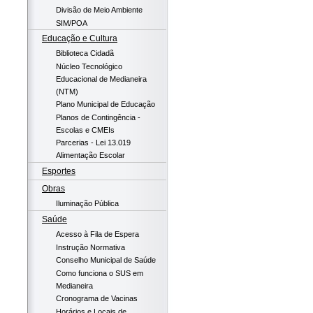
Divisão de Meio Ambiente
SIM/POA
Educação e Cultura
Biblioteca Cidadã
Núcleo Tecnológico
Educacional de Medianeira
(NTM)
Plano Municipal de Educação
Planos de Contingência -
Escolas e CMEIs
Parcerias - Lei 13.019
Alimentação Escolar
Esportes
Obras
Iluminação Pública
Saúde
Acesso à Fila de Espera
Instrução Normativa
Conselho Municipal de Saúde
Como funciona o SUS em
Medianeira
Cronograma de Vacinas
Horários e Locais de