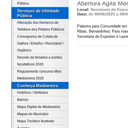
Abertura Agita Me
Pública
Local:
Secretaria de Espo
Serviços de Utilidade
Data:
de 06/06/2025 a 06/
Pública
Alteração dos Números de
Palestra para Comunidade em G
Telefone dos Prédios Públicos
Ribas, Bernardinho). Para mai
Secretaria de Esportes e Lazer
Cronograma de Coleta de
Galhos / Entulho / Reciclável /
Orgânico
Decreto de feriados e pontos
facultativos 2026
Regulamento concurso Miss
Medianeira 2026
Conheça Medianeira
Histórico / Símbolos
Bairros
Mapa Digital de Medianeira
Mapas do Município
Mapa Turístico Ilustrado