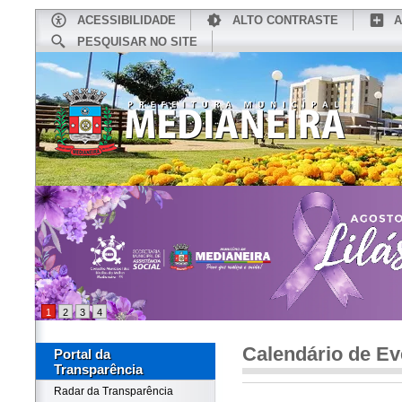
ACESSIBILIDADE
ALTO CONTRASTE
A
PESQUISAR NO SITE
INÍCIO
CONHEÇA MEDIANEIRA
TU
1
2
3
4
Calendário de Ev
Portal da
Transparência
Radar da Transparência