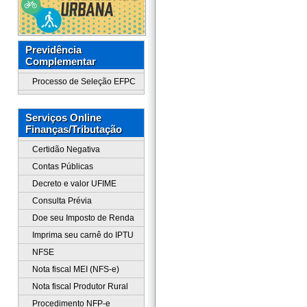
Previdência
Complementar
Processo de Seleção EFPC
Serviços Online
Finanças/Tributação
Certidão Negativa
Contas Públicas
Decreto e valor UFIME
Consulta Prévia
Doe seu Imposto de Renda
Imprima seu carnê do IPTU
NFSE
Nota fiscal MEI (NFS-e)
Nota fiscal Produtor Rural
Procedimento NFP-e