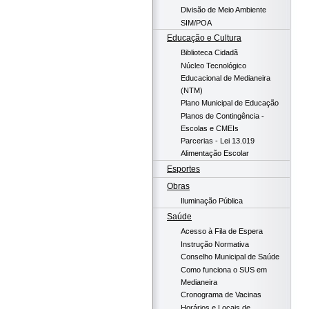
Divisão de Meio Ambiente
SIM/POA
Educação e Cultura
Biblioteca Cidadã
Núcleo Tecnológico
Educacional de Medianeira
(NTM)
Plano Municipal de Educação
Planos de Contingência -
Escolas e CMEIs
Parcerias - Lei 13.019
Alimentação Escolar
Esportes
Obras
Iluminação Pública
Saúde
Acesso à Fila de Espera
Instrução Normativa
Conselho Municipal de Saúde
Como funciona o SUS em
Medianeira
Cronograma de Vacinas
Horários e Locais de