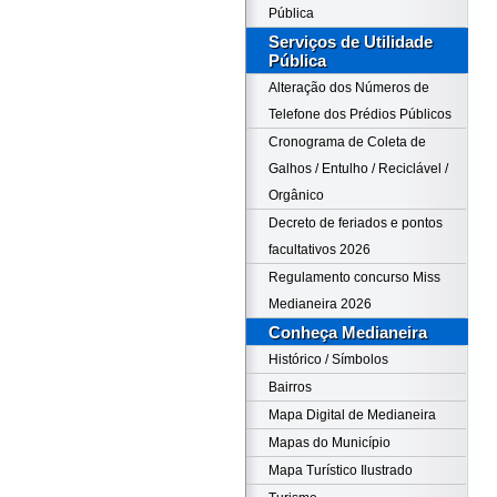
Pública
Serviços de Utilidade
Pública
Alteração dos Números de
Telefone dos Prédios Públicos
Cronograma de Coleta de
Galhos / Entulho / Reciclável /
Orgânico
Decreto de feriados e pontos
facultativos 2026
Regulamento concurso Miss
Medianeira 2026
Conheça Medianeira
Histórico / Símbolos
Bairros
Mapa Digital de Medianeira
Mapas do Município
Mapa Turístico Ilustrado