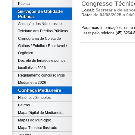
Congresso Técnic
Pública
Local:
Secretaria de espor
Serviços de Utilidade
Data:
de 04/08/2025 a 04/
Pública
Alteração dos Números de
Para mais informações, entre 
Telefone dos Prédios Públicos
Lazer pelo telefone (45) 3264-
Cronograma de Coleta de
Galhos / Entulho / Reciclável /
Orgânico
Decreto de feriados e pontos
facultativos 2026
Regulamento concurso Miss
Medianeira 2026
Conheça Medianeira
Histórico / Símbolos
Bairros
Mapa Digital de Medianeira
Mapas do Município
Mapa Turístico Ilustrado