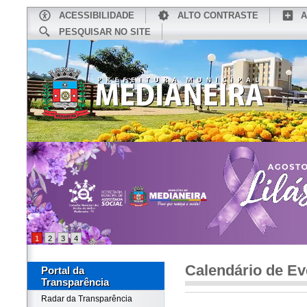
ACESSIBILIDADE
ALTO CONTRASTE
A
PESQUISAR NO SITE
INÍCIO
CONHEÇA MEDIANEIRA
TU
1
2
3
4
Calendário de Ev
Portal da
Transparência
Radar da Transparência