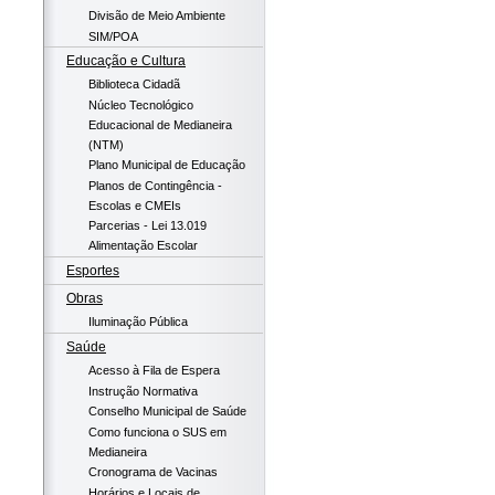
Divisão de Meio Ambiente
SIM/POA
Educação e Cultura
Biblioteca Cidadã
Núcleo Tecnológico
Educacional de Medianeira
(NTM)
Plano Municipal de Educação
Planos de Contingência -
Escolas e CMEIs
Parcerias - Lei 13.019
Alimentação Escolar
Esportes
Obras
Iluminação Pública
Saúde
Acesso à Fila de Espera
Instrução Normativa
Conselho Municipal de Saúde
Como funciona o SUS em
Medianeira
Cronograma de Vacinas
Horários e Locais de