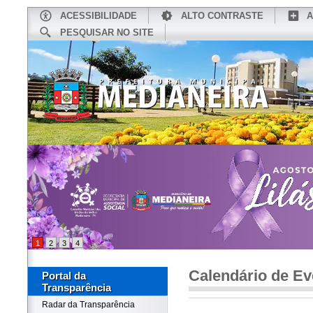
ACESSIBILIDADE
ALTO CONTRASTE
A
PESQUISAR NO SITE
INÍCIO
CONHEÇA MEDIANEIRA
TU
1
2
3
4
Calendário de Ev
Portal da
Transparência
Radar da Transparência