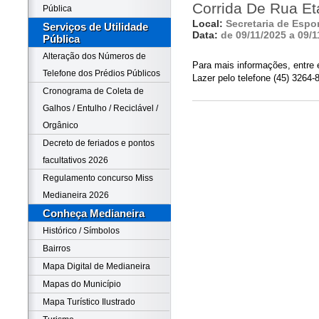
Corrida De Rua E
Pública
Local:
Secretaria de Espor
Serviços de Utilidade
Data:
de 09/11/2025 a 09/1
Pública
Alteração dos Números de
Para mais informações, entre 
Telefone dos Prédios Públicos
Lazer pelo telefone (45) 3264-
Cronograma de Coleta de
Galhos / Entulho / Reciclável /
Orgânico
Decreto de feriados e pontos
facultativos 2026
Regulamento concurso Miss
Medianeira 2026
Conheça Medianeira
Histórico / Símbolos
Bairros
Mapa Digital de Medianeira
Mapas do Município
Mapa Turístico Ilustrado