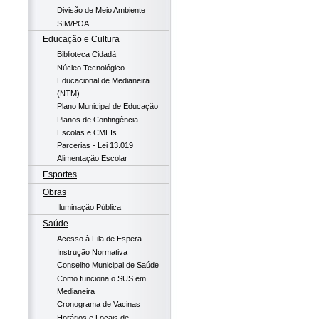
Divisão de Meio Ambiente
SIM/POA
Educação e Cultura
Biblioteca Cidadã
Núcleo Tecnológico
Educacional de Medianeira
(NTM)
Plano Municipal de Educação
Planos de Contingência -
Escolas e CMEIs
Parcerias - Lei 13.019
Alimentação Escolar
Esportes
Obras
Iluminação Pública
Saúde
Acesso à Fila de Espera
Instrução Normativa
Conselho Municipal de Saúde
Como funciona o SUS em
Medianeira
Cronograma de Vacinas
Horários e Locais de